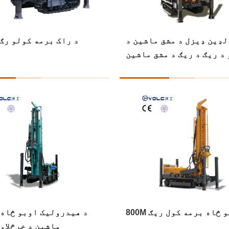
مکې لاندې کور برمه کولو
د لارۍ نصب شوي د اوبو څا
رګونه
رمه کولو رګ عرضه کونکي
غوره کور 