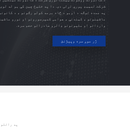
شرکت لمیټډ پورې تړلی دی. دا په ختیځ چین کې یو له لوی
په عمده توګه د اوبو د څاه برمه کولو رګونو ، د کانون
ماشینونو ، کیندنې ، هوایی کمپرسورونو او نورو ماشینو
وارداتو او ملیونونو ډالرو صادراتو حجم سره.
ژر موږ سره وپېژنئ
په راتلون