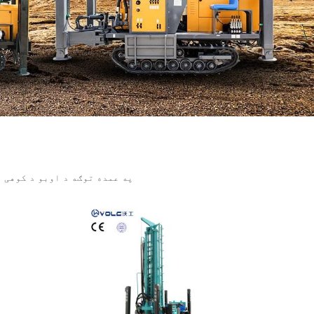
په عمده توګه د اوبو د کوهی 