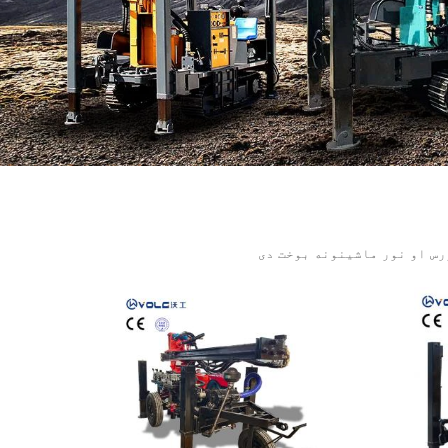
رس او نور ماشینونه بوخت دی