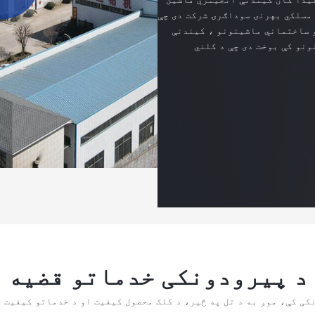
 مسلکي بهرنۍ سوداګرۍ شرکت دی چې
و ساختماني ماشینونو ، کیندنې
نو کې بوخت دی چې د کلني
د پیرودونکی خدماتو قضیه
کی کې، موږ به د تل په څیر، د کلک محصول کیفیت او د خدماتو کیفیت د