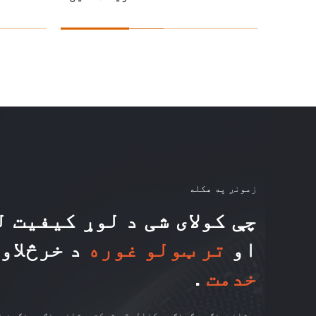
زمونږ په هکله
چې کولای شی د لوړ کیفیت 
او
تر ټولو غوره
د خرڅلاو څخه وروسته
خدمت
.
د شانډونګ ووګونګ ټیکنالوژۍ شرکت د شانډونګ مینګین ف