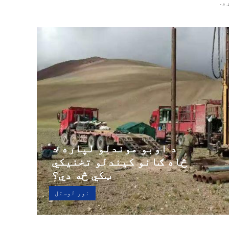
و.
د اوبو موندلو لپاره د
څاه ګانو کیندلو تخنیکي
ټکي څه دي؟
نور لوستل