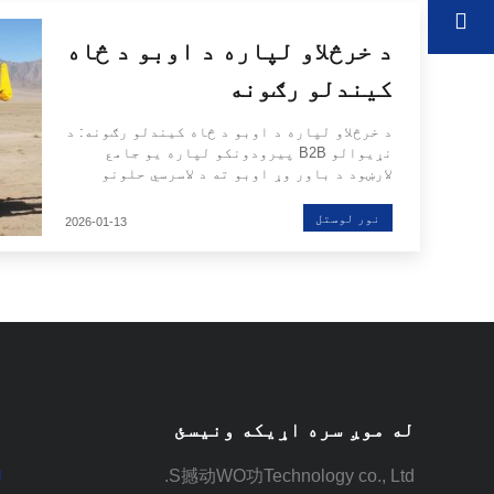
پایله کې د لږترلږه شور او
د خرڅلاو لپاره د اوبو د څاه
کیندلو رګونه
د خرڅلاو لپاره د اوبو د څاه کیندلو رګونه: د
نړیوالو B2B پیرودونکو لپاره یو جامع
لارښود د باور وړ اوبو ته د لاسرسي حلونو
لپاره نړیواله غوښتنه مخ په زیاتیدو ده،
چې د کرنې، صنعتي او ټولنیزې پراختیا
نور لوستل
2026-01-13
اړتیاو له امله پرمخ وړل کیږي. د نړۍ په کچه
د سوداګرۍ او حکومتونو لپاره، په اغیزمنه
توګه پانګونه کول ...د
له موږ سره اړیکه ونیسئ
S撼动WO功Technology co., Ltd.