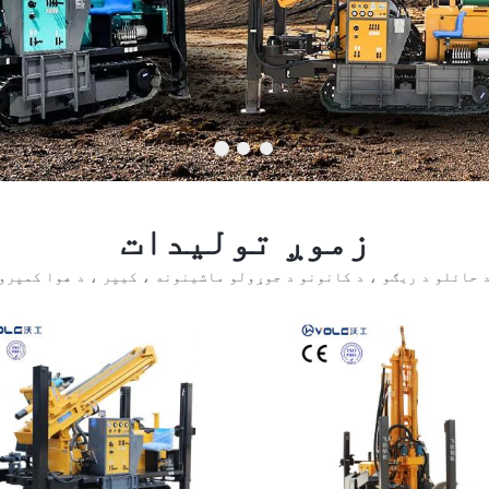
زموږ تولیدات
د حائلو د ریګو ، د کانونو د جوړولو ماشینونه ، کیپر ، د هوا کمپرو