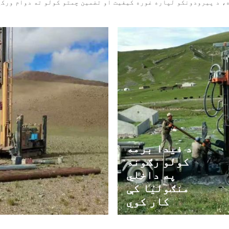
، د پیرودونکو لپاره غوره کیفیت او تضمین چمتو کولو ته دوام ورکړ
د فیدا برمه
کولو رګونه
په داخلي
منګولیا کې
کار کوي
نور لوستل