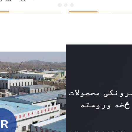
لرونکی محصولات
VR
یدا کان کیندنې انجینري ماشین