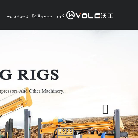
زمونږ په
کور
محصولات
هکله