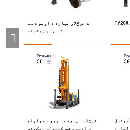
ه برمه
د لارۍ نصب شوي د اوبو څاه برمه
د 
کول رګ
کول رګ د پلور لپاره
ډرل رګ
د کانکریټ کور ډرل رګ