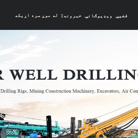
له موږ سره اړیکه
قضیې
ویډیوګانې
خبرونه
ونیسئ