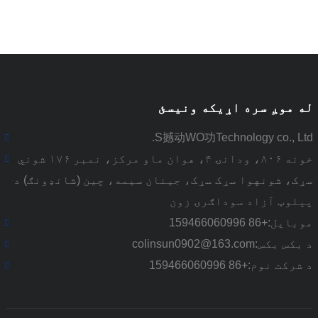
له موږ سره اړیکه ونیسئ
S撼动WO功Technology co., Ltd.
خونه ۸۰۶، ودانۍ ۴، هوان ماو مرکز، نمبر ۱۷۶ شوني
سړک، شونهوا سړک سړک، جینان سیمه، چین (شانډونګ) د
پیلوټ آزاد سوداګرۍ زون
موبایل:
+86 159466060996
د بکس بکس:
colinsun0902@163.com
د شرکت نوم:
+86 159466060996