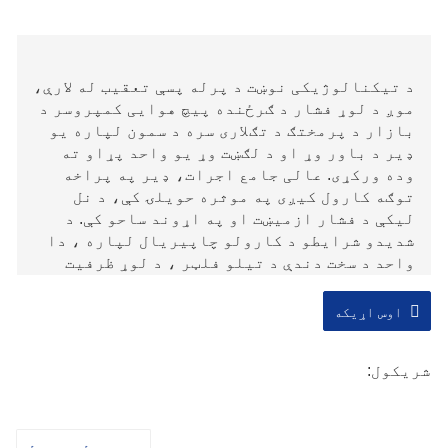
د تیکنالوژیکی نوښت د پرله پسې تعقیب له لارې،
موږ د لوړ فشار د ګرځنده پیچ هوایی کمپروسر د
بازار د پرمختګ د تګلاری سره د سمون لپاره یو
ډیر د باور وړ او د لګښت وړ یو واحد پړاو ته
وده ورکړی. عالی جامع اجرات، ډیر په پراخه
توګه کارول کیږی په موثره حویلۍ کې، د نل
لیکې د فشار ازمیښت او په اړوند ساحو کې. د
شدیدو شرایطو د کارولو چاپیریال لپاره ، دا
واحد د سخت دندې د تیلو فلټر ، د لوړ ظرفیت
بیټرۍ ، او په سړه سیمه کې د تیلو د مایع د
اختیاری بخار سره سمبال دی ، کوم چې د ډیزلانو
اوس اړیکه
انجن د سړولو د سیکل له لارې د سلینډر بلاک
ګرموی، ترڅو تاسو کولی شئ د اندیښنې وړ پیل
شریکول:
کړئ.