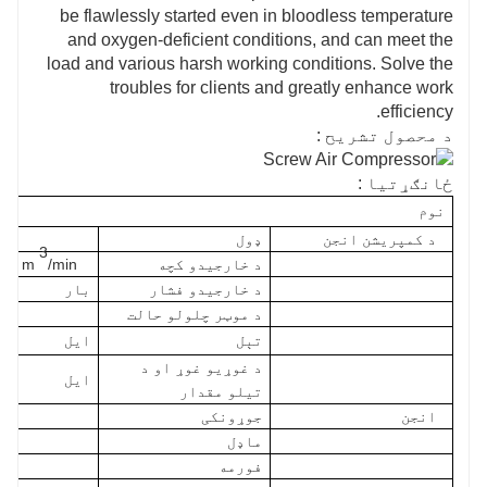
be flawlessly started even in bloodless temperature
and oxygen-deficient conditions, and can meet the
load and various harsh working conditions. Solve the
troubles for clients and greatly enhance work
efficiency.
د محصول تشریح :
ځانګړتیا :
نوم
د کمپریشن انجن
ډول
3
د خارجیدو کچه
/min
m
د خارجیدو فشار
بار
د موټر چلولو حالت
تېل
ایل
د غوړیو غوړ او د
ایل
تیلو مقدار
انجن
جوړونکی
ماډل
فورمه