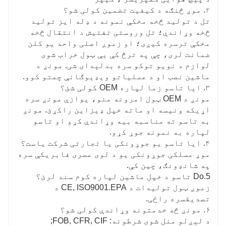
۲. موږ څنګه د کیفیت تضمین کولی شو؟
تل د تولید څخه مخکې نمونه د ډله ایز تولید
څخه وړاندې؛ تل وروستی تفتیش د انتقال څخه
مخکې ترسره کیږی؛ او زموږ اصلی واحد یو کلن
ضمانت لری، چې په ترڅ کې یې ټول خراب شوی
لوازم د نویو توکو سره بدلېدای شی. مونږ د
ماشین نصب او د عملیاتو ویډیوګانې چمتو کوو.
۳. ایا تاسو زما لپاره OEM کولی شئ؟
مونږ د OEM ټول امرونه منو، یوازې مونږ سره
اړیکه ونیسه او ماته خپل ډیزاین راکړئ. مونږ
به تاسو ته مناسبه بیه وړاندې کړو او تاسو
لپاره به نمونه جوړ کړو.
۴. ایا تاسو یو جوړونکی یا تجارتی شرکت یاست؟
موږ مسلکی جوړونکی یو د لوی عصری فابریکې سره
په شانډونګ، چین کې.
5.Do تاسو د خپل ماشین لپاره کوم سند لرئ؟
زموږ ټول تولیدات د CE, ISO9001.EPA د
تصدیقسره راځی.
۶. مونږ څه خدمتونه وړاندې کولی شو؟
د لیږلو منل شوی شرطونه: FOB, CFR, CIF;