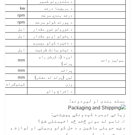
د سلنډرونو شمیر
د بریښنا درجه
kw
درجه بندي سرعت
rpm
د پورته کولو سرعت
rpm
د غوړولو غوړ مقدار
ایل
د یخولو اوبو مقدار
ایل
د ذخیره کولو بیټرۍ
د تیلو ټانک ظرفیت
ایل
اوږد (د کرشن راډ
ټولیز واحد
mm
پرته)
پراخه
mm
لوړ (پرته له مفلر)
mm
وزن
کيلوګرام
د اخراج والو
بسته بندی او لیږدونه:
زیاتې ترسره کېدونکې پوښتنې:
۱. تاسو له مونږ څخه څه اخیستلی شئ؟
د ښه حویلی ماشین ، د حل کولو وسیلې او لوازم ،
د پیچ هوایی کمپریسر ، کیپر