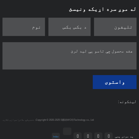
له موږ سره اړیکه ونیسئ
واستوی
لینکونه:
Copyright © 2020-2025 S撼动WO功Technology co., Ltd.
تخنیکي ملاتړ: هوازی کلاوډ
په مونږ پسې
Index