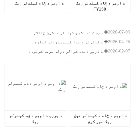
د اوبو د څاه کیندلو ریګ 
د اوبو د څاه کیندلو ریګ
FY130
2026-07-09
د ټرک نصب شوي کیندنې ماشین ځانګړتیاوې: د ۲۰۲۶ کال لپاره بشپړ لارښود
2026-04-25
د کانونو د هوا کمپرسورونو لپاره وروستۍ لارښود
2026-02-07
د درنې دندې کرالر ډوله برمه کولو ریګ لارښود
د اوبو د څاه د کیندلو خپل 
د بوری د اوبو د ښه کېنولو 
ریګ جوړ کړئ
ریګ