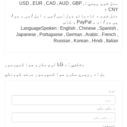
منل شوې پیسې : USD , EUR , CAD , AUD , GBP ,
CNY ؛
منل شوی د تادیاتو ډول : ټی / ټی ، ایل / سی ، ډی /
پی ډی / ای ، PayPal ، کاس
LanguageSpoken : English , Chinese , Spanish ,
Japanese , Portuguese , German , Arabic , French ,
Russian , Korean , Hindi , Italian
مخکښې : د LG لړۍ سکرو هوا کمپرسور
بل : د روټري سکرو هوا کمپرسور عرضه کوونکي
نوم
د بکس بکس
تلیفون