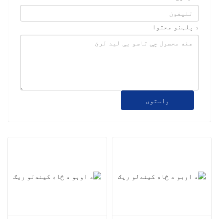
د پلټنو محتوا
واستوی