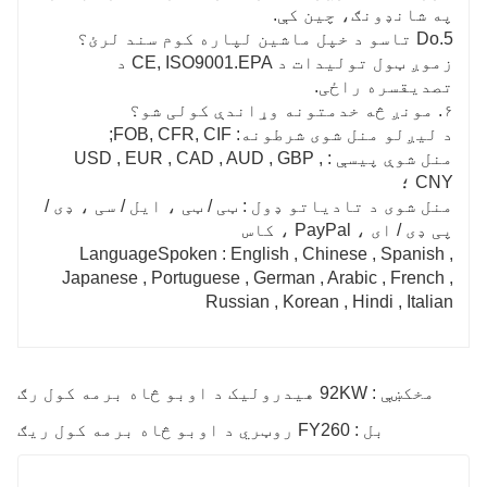
په شانډونګ، چین کې.
5.Do تاسو د خپل ماشین لپاره کوم سند لرئ؟
زموږ ټول تولیدات د CE, ISO9001.EPA د
تصدیقسره راځی.
۶. مونږ څه خدمتونه وړاندې کولی شو؟
د لیږلو منل شوی شرطونه: FOB, CFR, CIF;
منل شوې پیسې : USD , EUR , CAD , AUD , GBP ,
CNY ؛
منل شوی د تادیاتو ډول : ټی / ټی ، ایل / سی ، ډی /
پی ډی / ای ، PayPal ، کاس
LanguageSpoken : English , Chinese , Spanish ,
Japanese , Portuguese , German , Arabic , French ,
Russian , Korean , Hindi , Italian
مخکښې : 92KW هیدرولیک د اوبو څاه برمه کول رګ
بل : FY260 روټري د اوبو څاه برمه کول ریګ