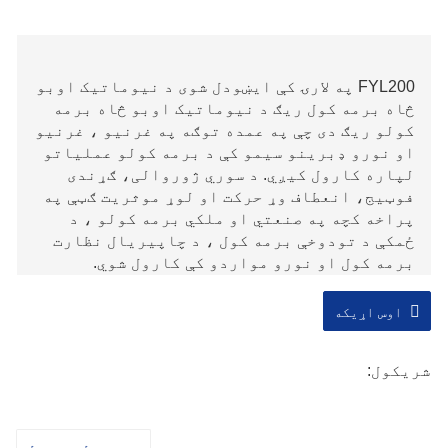
FYL200 په لارۍ کې ایښودل شوی د نیوماتیک اوبو
څاه برمه کول ریګ د نیوماتیک اوبو څاه برمه
کولو ریګ دی چې په عمده توګه په غرنیو ، غرنیو
او نورو ډبرینو سیمو کې د برمه کولو عملیاتو
لپاره کارول کیږي. د سوري ژوروالی، ګړندی
فوټیج، انعطاف وړ حرکت او لوړ موثریت ګټې په
پراخه کچه په صنعتي او ملکي برمه کولو ، د
ځمکې د تودوخې برمه کول ، د چاپیریال نظارت
برمه کول او نورو مواردو کې کارول شوي.
اوس اړیکه
شریکول: