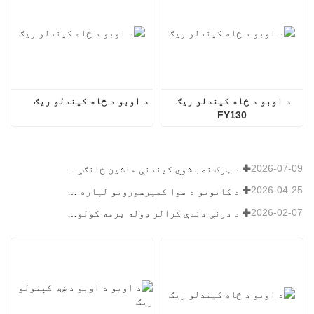
د اوبو د څاه کیندلو ریګ 
د اوبو د څاه کیندلو ریګ
FY130
2026-07-09
د ټرک نصب شوي کیندنې ماشین ځانګړتیاوې: د ۲۰۲۶ کال لپاره بشپړ لارښود
2026-04-25
د کانونو د هوا کمپرسورونو لپاره وروستۍ لارښود
2026-02-07
د درنې دندې کرالر ډوله برمه کولو ریګ لارښود