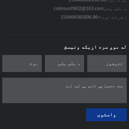
د بکس بکس:
colinsun0902@163.com
د شرکت نوم:
+86 159466060996
له موږ سره اړیکه ونیسئ
واستوی