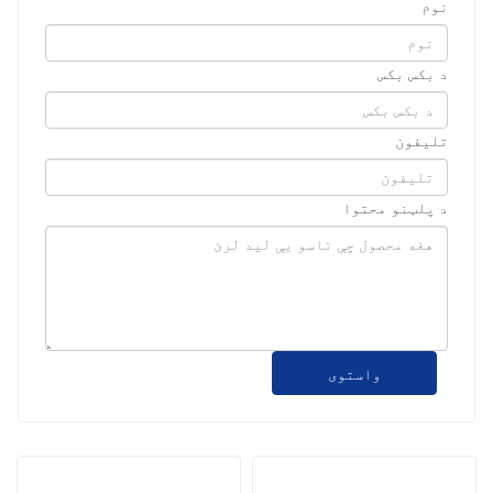
نوم
د بکس بکس
تلیفون
د پلټنو محتوا
واستوی