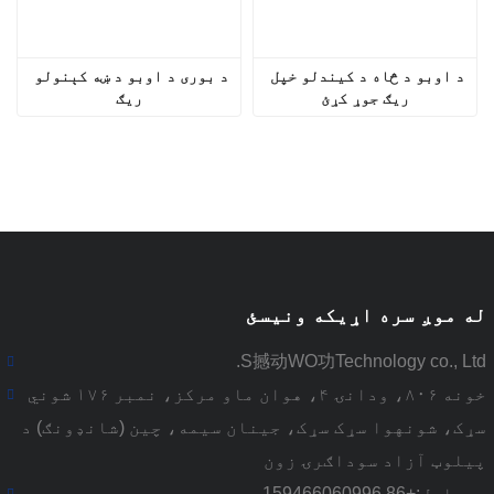
د اوبو د څاه د کیندلو خپل 
د بوری د اوبو د ښه کېنولو 
ریګ جوړ کړئ
ریګ
له موږ سره اړیکه ونیسئ
S撼动WO功Technology co., Ltd.
خونه ۸۰۶، ودانۍ ۴، هوان ماو مرکز، نمبر ۱۷۶ شوني
سړک، شونهوا سړک سړک، جینان سیمه، چین (شانډونګ) د
پیلوټ آزاد سوداګرۍ زون
موبایل:
+86 159466060996