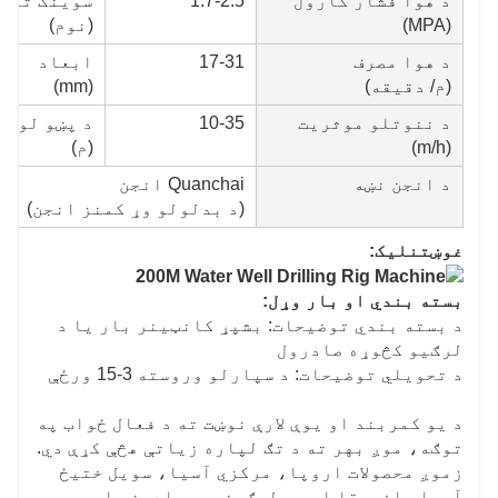
د هوا فشار کارول
1.7-2.5
سوینګ تور
(MPA)
(نوم)
د هوا مصرف
17-31
ابعاد
(م/ دقیقه)
(mm)
د ننوتلو موثریت
10-35
د پښو لوړ 
(m/h)
(م)
د انجن نښه
Quanchai انجن
(د بدلولو وړ کمنز انجن)
غوښتنلیک:
بسته بندي او بار وړل:
د بسته بندي توضیحات: بشپړ کانټینر بار یا د
لرګیو کڅوړه صادرول
د تحویلي توضیحات: د سپارلو وروسته 3-15 ورځې
د يو کمربند او يوې لارې نوښت ته د فعال ځواب په
توګه، موږ بهر ته د تګ لپاره زياتې هڅې کړې دي.
زموږ محصولات اروپا، مرکزي آسیا، سویل ختیځ
آسیا، افریقا او په لسګونو هیوادونو او سیمو