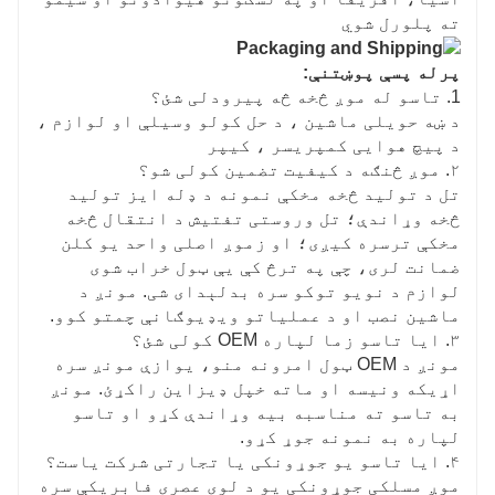
ته پلورل شوي
پرله پسې پوښتنې:
1. تاسو له موږ څخه څه پیرودلی شئ؟
د ښه حویلی ماشین ، د حل کولو وسیلې او لوازم ،
د پیچ هوایی کمپریسر ، کیپر
۲. موږ څنګه د کیفیت تضمین کولی شو؟
تل د تولید څخه مخکې نمونه د ډله ایز تولید
څخه وړاندې؛ تل وروستی تفتیش د انتقال څخه
مخکې ترسره کیږی؛ او زموږ اصلی واحد یو کلن
ضمانت لری، چې په ترڅ کې یې ټول خراب شوی
لوازم د نویو توکو سره بدلېدای شی. مونږ د
ماشین نصب او د عملیاتو ویډیوګانې چمتو کوو.
۳. ایا تاسو زما لپاره OEM کولی شئ؟
مونږ د OEM ټول امرونه منو، یوازې مونږ سره
اړیکه ونیسه او ماته خپل ډیزاین راکړئ. مونږ
به تاسو ته مناسبه بیه وړاندې کړو او تاسو
لپاره به نمونه جوړ کړو.
۴. ایا تاسو یو جوړونکی یا تجارتی شرکت یاست؟
موږ مسلکی جوړونکی یو د لوی عصری فابریکې سره