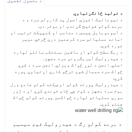
د محصول تفصیل
د تولید ځانګړتیاوې
د نیوماتیک اغیزې اصول په کارولو سره ، د
برمه کولو فوٹیج ګړندی او موثر دی.
د آټوموبایل چیسس د مناسب او کمپیکٹ ترتیب او
اسانه عملیاتو سره کرهنیز درې څرخي موټر
غوره کوي.
د ریګ سطح کولو او ماشین مستحکم ساتلو لپاره
د هیدرولیک آټریګرونو سره مجهز.
اصلي انجن د لوړ ځواک ډیزلي انجن سره د قوي
ځواک سره سمبال شوی ترڅو کاري اړتیاوې پوره
کړي.
د هیدرولیک پورته کولو او ښکته کولو جامع ډرل
بوم سره مجهز ، کوم چې ځای خوندي کوي او د ژور
سوري عملیاتو لپاره ځواکمن پورته کولو ځواک
چمتو کوي.
د برمه کولو رګ د هیدرولیک فیډ سیسټم 