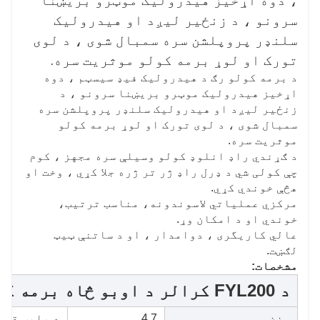
، دوه اړخیز هیدرولیک موټرو بریښنا 
سرونو ، د زنځیر لیږد او هیدرولیک 
سلنډر پروپلشن سره سمبال شوی ، د لوی 
تورک او لوړ برمه کولو موثریت سره.
د برمه کولو رګ د هیدرولیک فیډ سیسټم ، دوه
اړخیز هیدرولیک موټرو بریښنا سرونو ، د
زنځیر لیږد او هیدرولیک سلنډر پروپلشن سره
سمبال شوی ، د لوی تورک او لوړ برمه کولو
موثریت سره.
د ګړندي راډ انلوډ کولو وسیلې سره مجهز ، کوم
چې کولی شي د ډرل راډ ژر تر ژره جلا کړي ، وخت او
هڅې خوندي کړي.
مرکزي عملیاتي لاسوندونه، مناسب ترتیب،
خوندي او د امکان وړ.
عالي کاریگری ، دوامدار ، او د ساتنې ټیټ
لګښت.
مشخصات:
د FYL200 کرالر د اوبو څاه برمه کولو ریګ پیرامیټونه
وزن
4.7
د پایپ قطر