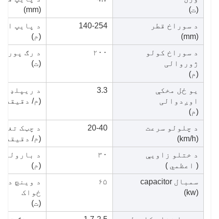
(ت)
(mm)
د سوراخ قطر
140-254
د پایپ اوږ
(mm)
(م)
د سوراخ کولو
۲۰۰
د رګ پورته
ژوروالی
(ت)
(م)
یو ځل مخکې
3.3
د ریپلډ لو
اوږدوالی
(م/ دقیقه)
(م)
د چلولو سرعت
20-40
د چټک تغذی
(km/h)
(م/ دقیقه)
د ختلو زاویې
۳۰
د بارولو ع
( اعظمي )
(م)
سمبال capacitor
۶۵
د وینچ د پ
(kw)
ځواک
(ت)