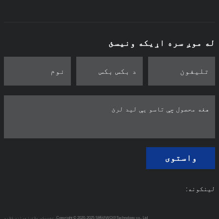
له موږ سره اړیکه ونیسئ
واستوی
لینکونه:
Copyright © 2020-2025 S撼动WO功Technology co., Ltd.
تخنیکي ملاتړ: هوازی کلاوډ