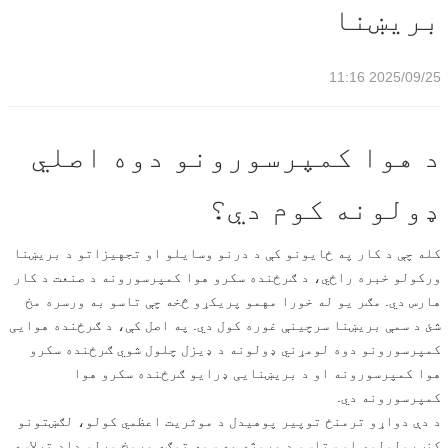
بریښنا
2025/09/25 11:16
د هوا کمپرسورونو دوه اصلي
ډولونه کوم دي؟
کله چې د کار په ځایونو کې د درنو وسایلو او تجهیزاتو د بریښنا
ورکولو خبره راځي، د ګرځنده سکرو هوا کمپرسورونه د صنعت د کار
هارس دي. مګر یو له خورا مهمو پریکړو څخه چې تاسو به ورسره مخ
شئ د سمې بریښنا سرچینې غوره کول دي. په اصل کې، د ګرځنده هوایی
کمپرسورونو دوه لومړني ډولونه د ډیزل چلول شوي ګرځنده سکرو
هوا کمپرسورونه او د بریښنایی ډرایو ګرځنده سکرو هوا
کمپرسورونه دي.
د دې دواړو ترمنځ توپیر پوهیدل د موثریت اعظمي کولو، لګښتونو
کنټرولولو، او ستاسو د پروژې په سمه توګه پرمخ وړلو ډاډ ترلاسه