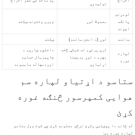
تولیدوي
لومړنۍ
پانګه
معمولا لوړ
ډیری وختونه ښکته
اچونه
ساتنه
لوړ (د انجن ساتنه)
ښکته
لرې پرتې، له شبکې څخه
داخلي، ښاري، د
لپاره
بهر، د لوړ بریښنا
چاپیریال حساس،
غوره
اړتیاوې
اوږدمهاله سایټونه
ستاسو د اړتیاو لپاره سم
هوایی کمپرسور څنګه غوره
کړئ
له ځانه دا پوښتنې وکړئ ترڅو معلومه کړئ چې کوم ډول ستاسو
لپاره غوره دی: