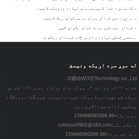
د کانونو د هوا کمپرسورونو لپاره وروستۍ لارښود
د درنې دندې کرالر ډوله برمه کولو ریګ لارښود
د کرالر نصب شوي برمه کولو رګونو ګټې
د سختې ځمکې لپاره د اوبو څاه کیندلو ریګونه
له موږ سره اړیکه ونیسئ
S撼动WO功Technology co., Ltd.
خونه ۸۰۶، ودانۍ ۴، هوان ماو مرکز، نمبر ۱۷۶ شوني
سړک، شونهوا سړک سړک، جینان سیمه، چین (شانډونګ) د
پیلوټ آزاد سوداګرۍ زون
موبایل:
+86 159466060996
د بکس بکس:
colinsun0902@163.com
د شرکت نوم:
+86 159466060996