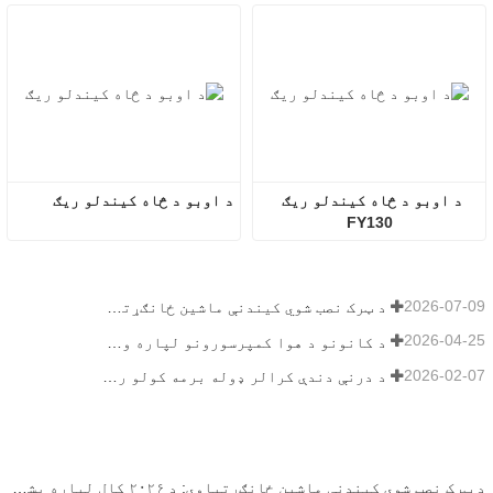
د اوبو د څاه کیندلو ریګ 
د اوبو د څاه کیندلو ریګ
FY130
2026-07-09
د ټرک نصب شوي کیندنې ماشین ځانګړتیاوې: د ۲۰۲۶ کال لپاره بشپړ لارښود
2026-04-25
د کانونو د هوا کمپرسورونو لپاره وروستۍ لارښود
2026-02-07
د درنې دندې کرالر ډوله برمه کولو ریګ لارښود
د ټرک نصب شوي کیندنې ماشین ځانګړتیاوې: د ۲۰۲۶ کال لپاره بشپړ لارښود