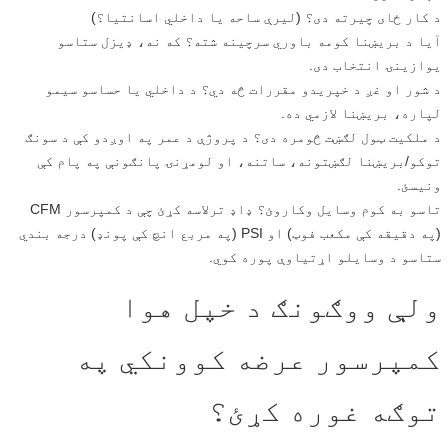
د کار ځای چیرته دی؟ (لیرې ساحه یا داخلي اسانتیا؟)
آیا د بریښنا کومه باوري سرچینه شته؟ که نه، ډیزل ستاسو
یوازینۍ انتخاب دی.
د شور او غږ د خپریدو مقررات څه دي؟ د داخلي یا حساسو سیمو
لپاره، بریښنا لازمي ده.
د ملکیت ټول لګښت څومره دی؟ د پروژې د عمر په اوږدو کې د سونګ
توکو/بریښنا لګښتونه، ساتنه، او لومړنۍ پانګونې په پام کې
ونیسئ.
تاسو به کوم وسایل وکاروئ؟ ډاډ ترلاسه کړئ چې د کمپرسور CFM
(په دقیقه کې مکعب فوټ) او PSI (په مربع انچ کې پونډ) درجه بندي
ستاسو د وسایلو اړتیاوې پوره کوي.
ولې ووګونګ د خپل هوا
کمپرسور عرضه کوونکي په
توګه غوره کړئ؟