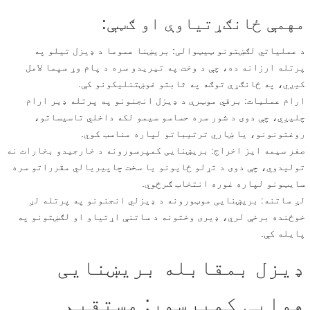
مهمې ځانګړتیاوې او ګټې:
د عملیاتي لګښتونو ټیټوالی: بریښنا عموما د ډیزل تیلو په
پرتله ارزانه ده، چې د وخت په تیریدو سره د پام وړ سپما لامل
کیږي، په ځانګړې توګه په ثابتو غوښتنلیکونو کې.
ارام عملیات: برقي موټرې د ډیزل انجنونو په پرتله ډیر ارام
چلیږي، چې دوی د شور سره حساسو سیمو لکه داخلي تاسیساتو،
روغتونونو، یا ښاري ترتیباتو لپاره مناسب کوي.
صفر سیمه ایز اخراج: بریښنایی کمپرسورونه د خارجیدو بخارات نه
تولیدوي، چې دوی د تړلو ځایونو یا سخت چاپیریالي مقرراتو سره
سایټونو لپاره غوره انتخاب ګرځوي.
لږ ساتنه: بریښنایی موټورونه د ډیزلي انجنونو په پرتله لږ
خوځنده برخې لري، ډیری وختونه د ساتنې اړتیاو او لګښتونو په
پایله کې.
ډیزل بمقابله بریښنایی
هوایی کمپرسور: مستقیم