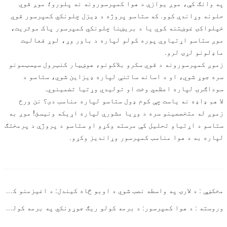
په وانګ کې، موږ یوازې د هوا کمپرسورونه نه پلورو؛ موږ قوي
حلونه وړاندې کوو. که ستاسو پروژه د ډیزل چلونکي کمپرسور قوي
خپلواکۍ غوښتنه کوي یا د بریښنا چلونکي کمپرسور پاک موثریت،
موږ ستاسو اړتیاوې پوره کولو لپاره د باور وړ، لوړ فعالیت
ماډلونو لړۍ لرو.
زموږ کمپرسورونه د قوي سکرو بلاکونو، هوښیار کنټرول سیسټمونو
سره جوړ شوي، او د اسانه ساتنې لپاره ډیزاین شوي، ستاسو د
سوداګرۍ لپاره اعظمي وخت او تولیدي وړتیا تضمینوي.
لا هم ډاډه نه یاست چې کوم ډول ستاسو لپاره مناسب دی؟ نن ورځ
زموږ له متخصصینو سره د وړیا مشورې لپاره اړیکه ونیسئ! موږ به
ستاسو د اړتیاو تحلیل کې مرسته وکړو او ستاسو د پروژې د پرمختګ
لپاره به د هوا مناسب کمپرسور وړاندیز وکړو.
مخکښې : د لارۍ په واسطه نصب شوي د اوبو څاه کیندل: د اغیزمنو کیندل شویو عملیاتو لپاره غوره حل
وروسته : د هوا کمپرسور: د برمه کولو ریګ جوړونکي په برمه کولو کې د هغې اصلي رول تشریح کوي