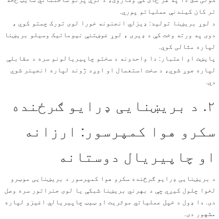
تر کان کیندنې عملیاتو پورې.
د لوړ بریښنا تولید: ډیزلي انجنونه خورا لوی تورک چمتو کوي ،
دوی په ورته وخت کې د ډیری ، لوړ غوښتنې نیوماتیک وسیلو بریښنا
لپاره مثالی کوي.
پایښت او اعتبار: دا واحدونه د سختو چاپیریالونو سره د مقابلې
لپاره جوړ شوي، د سخت استعمال او اوږد ژوند لپاره انجینر شوي
دي.
۲. د بریښنایی ډرایو ګرځنده
سکرو هوا کمپرسور: ارزانه
او چاپیریال دوستانه
د بریښنایی ډرایو ګرځنده سکرو هوا کمپرسور د بریښنایی موټرو
لخوا چلول کیږي چې د بهرني بریښنا شبکې یا لوی جنراتور سره وصل
دی. دا ډول د خپل عملیاتي موثریت او ټیټ چاپیریالي اغیزو لپاره
مشهور دی.