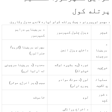
پرتله کول
د مهمو توپیرونو د چټک پرتله کولو لپاره لاندې جدول وکاروئ.
د بریښنایی ډرایو
فیچر
ډیزل چلول کمپرسور
کمپرسور
د
بهرنۍ برېښنا (ګریډ/
بریښنا
داخلي ډیزل انجن
جنراتور)
سرچینه
غوره (په بشپړه توګه
محدود (د بریښنا سرچینې
خوځښت
خپلواک)
ته اړتیا لري)
عملیات
لوړ (د سونګ موادو
ټیټ (ډیر انرژي موثر)
ي لګښت
پورې تړلی)
د شور
لوډ
خاموشه
کچه
د اخراج وړانګې
اخراج
په ساحه کې صفر اخراج