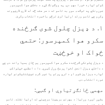
کولو لپاره خورا مهم دي. په ووګونګ کې، د مخکښ هوا کمپرسور
جوړونکي په توګه، موږ به تاسو ته د هر هغه څه له لارې لارښوونه
وکړو چې تاسو ورته اړتیا لرئ ترڅو باخبره انتخاب وکړئ.
۱. د ډیزل چلول شوی ګرځنده
سکرو هوا کمپرسور: حتمي
ځواک او خوځښت
د ډیزل چلونکی ګرځنده سکرو هوا کمپرسور یو ځان بسیا واحد دی چې
د داخلي ډیزل انجن لخوا پرمخ وړل کیږي. دا د اعظمي خپلواکۍ
لپاره ډیزاین شوی او د لرې پرتو یا غیر گرډ غوښتنلیکونو لپاره
غوره انتخاب دی.
مهمې ځانګړتیاوې او ګټې:
بشپړ لېږد وړتیا: د بهرنۍ بریښنا سرچینې ته اړتیا نشته. تاسو
کولی شئ دا په هر ځای کې وکاروئ، د لرې پرتو ساختماني سایټ څخه