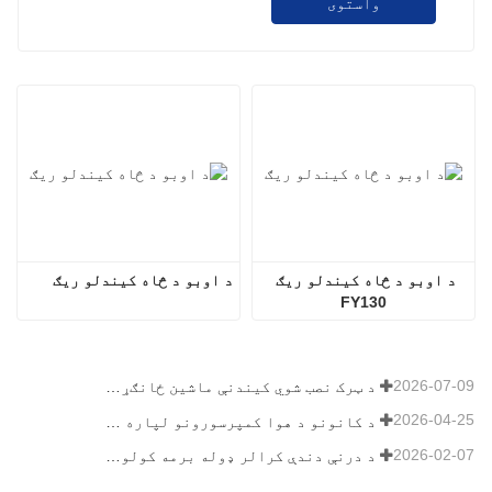
واستوی
د اوبو د څاه کیندلو ریګ 
د اوبو د څاه کیندلو ریګ
FY130
2026-07-09
د ټرک نصب شوي کیندنې ماشین ځانګړتیاوې: د ۲۰۲۶ کال لپاره بشپړ لارښود
2026-04-25
د کانونو د هوا کمپرسورونو لپاره وروستۍ لارښود
2026-02-07
د درنې دندې کرالر ډوله برمه کولو ریګ لارښود