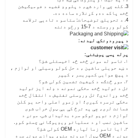
3. کله چې وارد شي، د پلووډ قضیه د فومیګیشن
څخه پاکه ده، کړنلاره ساده ده.
4. د تحویلي توضیحات: ستاسو د تادیې ترلاسه
کولو وروسته د 7-15 ورځو دننه
د پیرودونکي لیدنه:
پرله پسې پوښتنې:
۱. تاسو له مونږ څخه څه اخیستلی شئ؟
د ښه حویلی ماشین ، د حل کولو وسیلې او لوازم ،
د پیچ هوایی کمپریسر ، کیپر
۲. موږ څنګه د کیفیت تضمین کولی شو؟
تل د تولید څخه مخکې نمونه د ډله ایز تولید
څخه وړاندې؛ تل وروستی تفتیش د انتقال څخه
مخکې ترسره کیږی؛ او زموږ اصلی واحد یو کلن
ضمانت لری، چې په ترڅ کې یې ټول خراب شوی
لوازم د نویو توکو سره بدلېدای شی. مونږ د
ماشین نصب او د عملیاتو ویډیوګانې چمتو کوو.
۳. ایا تاسو زما لپاره OEM کولی شئ؟
مونږ د OEM ټول امرونه منو، یوازې مونږ سره