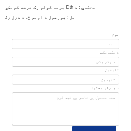
مخکښې : د Dth برمه کولو رګ عرضه کونکي
بل : بورهول د اوبو څاه ډرل رګ
نوم
د بکس بکس
تلیفون
د پلټنو محتوا