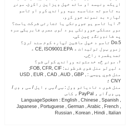
اړیکه ونیسه او ماته خپل ډیزاین راکړئ. مونږ
به تاسو ته مناسبه بیه وړاندې کړو او تاسو
لپاره به نمونه جوړ کړو.
۴. ایا تاسو یو جوړونکی یا تجارتی شرکت یاست؟
موږ مسلکی جوړونکی یو د لوی عصری فابریکې سره
په شانډونګ، چین کې.
5.Do تاسو د خپل ماشین لپاره کوم سند لرئ؟
زموږ ټول تولیدات د CE, ISO9001.EPA د
تصدیقسره راځی.
۶. مونږ څه خدمتونه وړاندې کولی شو؟
د لیږلو منل شوی شرطونه: FOB, CFR, CIF;
منل شوې پیسې : USD , EUR , CAD , AUD , GBP ,
CNY ؛
منل شوی د تادیاتو ډول : ټی / ټی ، ایل / سی ، ډی /
پی ډی / ای ، PayPal ، کاس
LanguageSpoken : English , Chinese , Spanish ,
Japanese , Portuguese , German , Arabic , French ,
Russian , Korean , Hindi , Italian