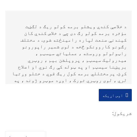
د خلاصې کندې ویشلو برمه کولو ریګ د لګښت
مؤثره برمه کولو رګ دی چې د خلاص کندې کان
کیندنې صنعت لپاره رامینځته شوی. د مختلف
رګونو کاروونکو څخه د لوی شمیر راپورونو
راټولولو وروسته ، عملیاتي سیسټم ،
هیدرولیک سیسټم ، پروپلشن بیم ، روټري
بریښنا سیسټم او په ټوله کې رګ نوي او اصلاح
کړئ. پرمختللي برمه کول ریګ قوي د ختلو وړتیا
لري ، لوی روټري تورک ، اوږد موټرو ژوند ، په
یو وخت کې 3 متره ډرل کولی شي ، د مختلف اړخ
سوري او افقی سوري لپاره مناسب دی ، او د
اوس اړیکه
مختلف خلاص کندې کان کیندنې چاپیریال لپاره
مناسب دی.
شریکول: