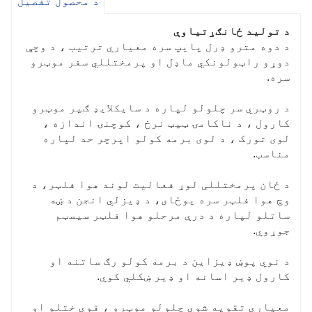
د محصول تفصیل
د تولید ځانګړتیاوې
د دوه مترو ډرل پایپ سره معیاري ترتیب ، د وچې
دوړو راټولونکي ماډل او پرمختللي سفر موټرو
سره.
د روټري سر چلولو لپاره د سایکلایډ ګیر موټرو
کارول ، د ناکامۍ ټیټ نرخ ، کوچنۍ اندازه ،
لوی تورک ، د لوی برمه کولو اپرچر حد لپاره
مناسب.
د ځان پرمختللی لوړ فعالیت لوند هوا فلټر، د
وچ هوا فلټر سره یوځای، د ډیزلي انجن د ښه
ساتلو لپاره د درې مرحلو هوا فلټر سیسټم
جوړوي.
د نوي پوښ ډیزاین د برمه کولو رګ ساتنه او
کارول ډیر اسانه او ډیر ښکلي کوي.
معیاري تقویه شوي چلولو موټرو ، قوي ختلو او