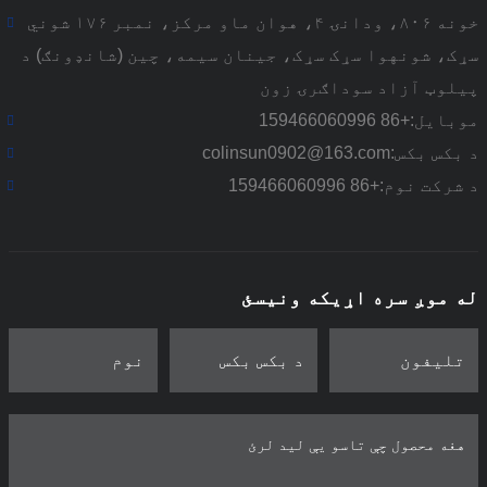
خونه ۸۰۶، ودانۍ ۴، هوان ماو مرکز، نمبر ۱۷۶ شوني
سړک، شونهوا سړک سړک، جینان سیمه، چین (شانډونګ) د
پیلوټ آزاد سوداګرۍ زون
موبایل:
+86 159466060996
د بکس بکس:
colinsun0902@163.com
د شرکت نوم:
+86 159466060996
له موږ سره اړیکه ونیسئ