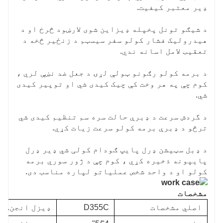
ډیر معتبر کیفیت.
د شیګو تونل پخپله ډیزاین شوی لارښود څرخ او د
هیدرولیک فشار کولو سفر سیسټم د زنځیر څخه د
تعقیب لامل اسانه ندي.
د برمه کولو رګونو ټولې لړۍ د جعل ضد نښې لري ،
کوم چې په هر وخت کې چیک کیدی شي او توپیر کیدی
شي.
د گردش سرعت د ډبرې حالت سره سم تنظیم کیدی شي
ترڅو د ډبرې برمه کولو سرعت زیات کړي.
د ډبل سټیشن ډرل پایپ ګودام کولی شي ډیر ډرل
پایپونه ذخیره کړي ، کوم چې د ژور سوري برمه
کولو او د واحد شخص عملیاتو لپاره مناسب دی.
مشخصات
اصلي مشخصات
D355C
ډیزل انجن.