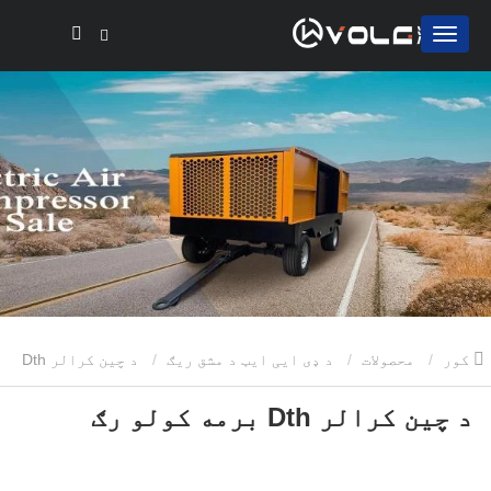
کور
محصولات
د ډی ایی ایټ د مشق ریګ
د چین کرالر Dth
د چین کرالر Dth برمه کولو رګ
برمه کولو رګ