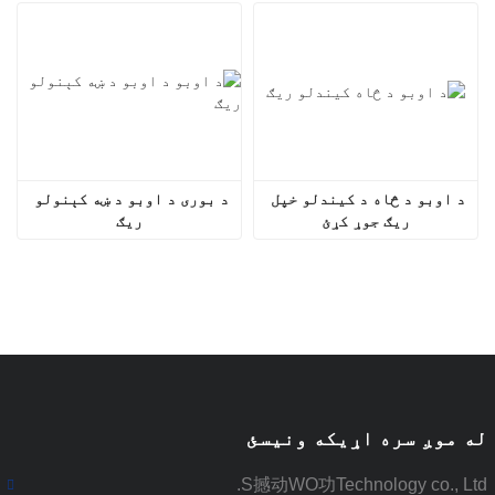
د اوبو د څاه د کیندلو خپل 
د بوری د اوبو د ښه کېنولو 
ریګ جوړ کړئ
ریګ
له موږ سره اړیکه ونیسئ
S撼动WO功Technology co., Ltd.