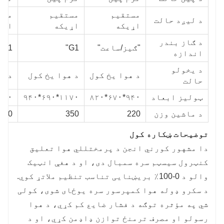
مستقیم
مستقیم
مست
د لیږد حالت
اړیکه
اړیکه
اړی
د ګاز بندر
"ګیز/ساعت"
G1"
G1"
اندازه
د یخولو
د هوا یخ کول
د هوا یخ کول
د ه
حالت
ټولیز ابعاد
۹۴۰*۶۷۰*۸۲۰
۱۱۷۰*۶۹۰*۹۴۰
*۶۹۰*۹۴۰
د ماشین وزن
220
350
380
توضیحات ښکاره کول
دا مشهور کورني انجن د پرمختللي هوا تعلیق
کنټرول سیسټم سره سمبال دی، او د هغې انټیک
والو د 0-100٪ بریښنایی تناسب تنظیم ملاتړ کوي.
د سکرو ډوله هوا کمپرسور سره یوځای شوی، کولی
شي په مؤثره توګه د فشار ضایع کم کړي، د هوا
رسولو او مصرف ترمنځ توازن ډاډمن کړي، او د