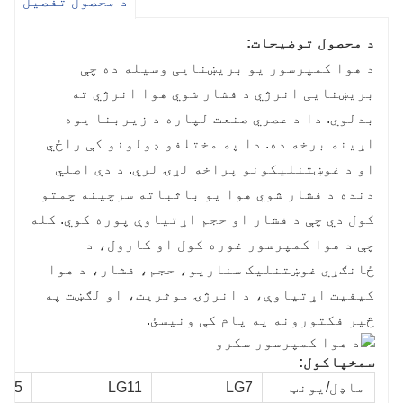
د محصول تفصیل
د محصول توضیحات:
د هوا کمپرسور یو بریښنایی وسیله ده چې
بریښنایی انرژي د فشار شوي هوا انرژي ته
بدلوي. دا د عصري صنعت لپاره د زیربنا یوه
اړینه برخه ده. دا په مختلفو ډولونو کې راځي
او د غوښتنلیکونو پراخه لړۍ لري. د دې اصلي
دنده د فشار شوي هوا یو باثباته سرچینه چمتو
کول دي چې د فشار او حجم اړتیاوې پوره کوي. کله
چې د هوا کمپرسور غوره کول او کارول، د
ځانګړي غوښتنلیک سناریو، حجم، فشار، د هوا
کیفیت اړتیاوې، د انرژۍ موثریت، او لګښت په
څیر فکتورونه په پام کې ونیسئ.
س
مخ
پاکول:
ماډل/یونټ
LG7
LG11
g15