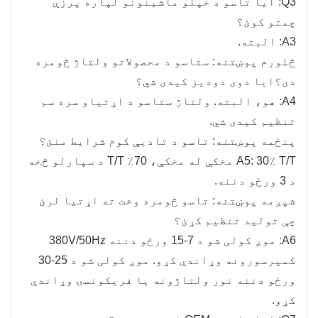
Q3: ایا تاسو د خپلو ماشینونو لپاره پرزې
چمتو کوئ؟
A3: البته.
څلورم پوښتنه: ستاسو د محصولاتو ولتاژ څومره
دی؟ایا دوی دودیز کیدی شي؟
A4: هو، البته. ولتاژ ستاسو د اړتیاو سره سم
تنظیم کیدی شي.
پنځمه پوښتنه: تاسو د تادیې کوم شرایط منئ؟
A5: 30٪ T/T مخکې له مخکې، 70٪ T/T د سپارلو څخه
د 3 ورځو دننه.
شپږمه پوښتنه: تاسو څومره وخت ته اړتیا لرئ
چې تولید تنظیم کړئ؟
A6: موږ کولی شو د 7-15 ورځو دننه 380V/50Hz
کمپرسورونه وړاندې کړو. موږ کولی شو د 25-30
ورځو دننه نور ولتاژونه یا فریکونسۍ وړاندې
کړو.