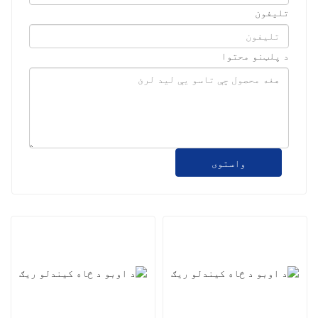
تلیفون
د پلټنو محتوا
واستوی