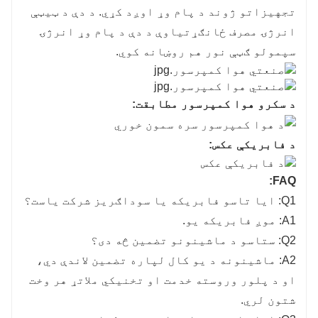
تجهیزاتو ژوند د پام وړ اوږد کړي. د دې د ټیټې
انرژۍ مصرف ځانګړتیاوې د دې د پام وړ انرژۍ
سپمولو ګټې نور هم روښانه کوي.
د سکرو هوا کمپرسور مطابقت:
د فابریکې عکس:
FAQ:
Q1: ایا تاسو فابریکه یا سوداګریز شرکت یاست؟
A1: موږ فابریکه یو.
Q2: ستاسو د ماشینونو تضمین څه دی؟
A2: ماشینونه د یو کال لپاره تضمین لاندې دي،
او د پلور وروسته خدمت او تخنیکي ملاتړ هر وخت
شتون لري.