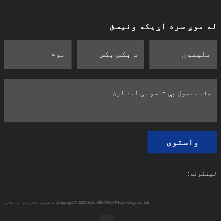
له موږ سره اړیکه ونیسئ
واستوی
لینکونه:
Copyright © 2020-2025 S撼动WO功Technology co., Ltd.
تخنیکي ملاتړ: هوازی کلاوډ