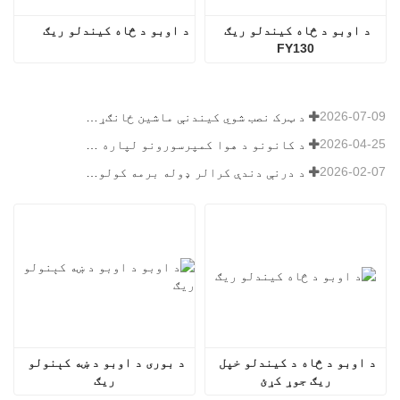
د اوبو د څاه کیندلو ریګ 
د اوبو د څاه کیندلو ریګ
FY130
2026-07-09
د ټرک نصب شوي کیندنې ماشین ځانګړتیاوې: د ۲۰۲۶ کال لپاره بشپړ لارښود
2026-04-25
د کانونو د هوا کمپرسورونو لپاره وروستۍ لارښود
2026-02-07
د درنې دندې کرالر ډوله برمه کولو ریګ لارښود
د اوبو د څاه د کیندلو خپل 
د بوری د اوبو د ښه کېنولو 
ریګ جوړ کړئ
ریګ