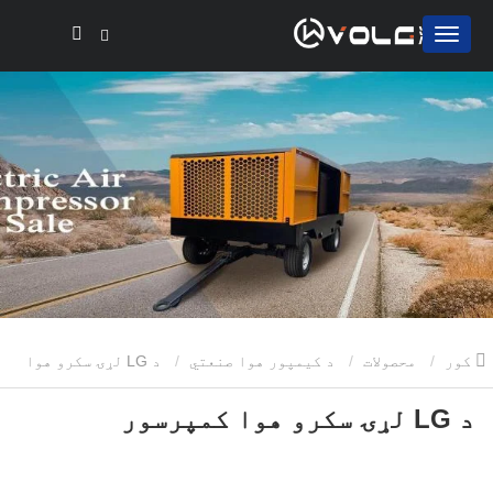
کور
محصولات
د کیمپور هوا صنعتي
د LG لړۍ سکرو هوا
د LG لړۍ سکرو هوا کمپرسور
کمپرسور