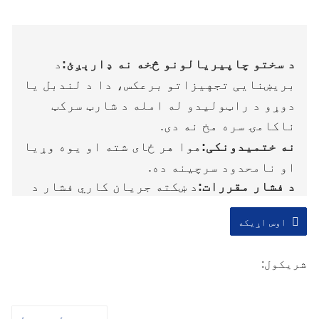
د سختو چاپیریالونو څخه نه ډارېږئ:
د
بریښنایی تجهیزاتو برعکس، دا د لندبل یا
دوړو د راټولیدو له امله د شارټ سرکټ
ناکامۍ سره مخ نه دی.
نه ختمیدونکی:
هوا هر ځای شته او یوه وړیا
او نامحدود سرچینه ده.
د فشار مقررات:
د ښکته جریان کاري فشار د
فشار کمولو والو له لارې په خورا اسانۍ او
دقیق ډول تنظیم کیدی شي ترڅو د مختلفو
اوس اړیکه
وسیلو یا تجهیزاتو اړتیاو سره سمون
ولري.
شریکول: