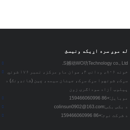
له موږ سره اړیکه ونیسئ
S撼动WO功Technology co., Ltd.
خونه ۸۰۶، ودانۍ ۴، هوان ماو مرکز، نمبر ۱۷۶ شوني
سړک، شونهوا سړک سړک، جینان سیمه، چین (شانډونګ) د
پیلوټ آزاد سوداګرۍ زون
موبایل:
+86 159466060996
د بکس بکس:
colinsun0902@163.com
د شرکت نوم:
+86 159466060996