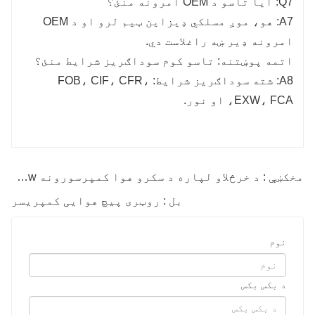
Q7: ایا تاسو د OEM امرونه منئ؟
A7: هو، موږ مسلکي ډیزاین ټیم لرو او د OEM
امرونه ډیر ښه راغلاست دي.
اتمه پوښتنه: تاسو کوم سوداګریز شرایط منئ؟
A8: شته سوداګریز شرایط: FOB، CIF، CFR،
EXW، FCA، او نور.
مخکښې : د خرڅلاو لپاره د سکرو هوا کمپرسورونه 7.5Kw
بل : روټری پیچ هوایی کمپریسر
نوم
د بکس بکس