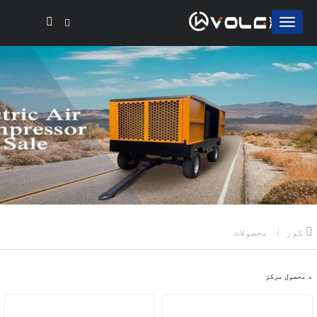
کور
محصولات
د محصول مرکز