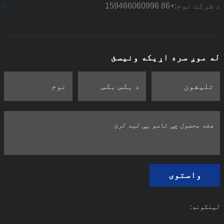
د شرکت نوم:
+86 159466060996
له موږ سره اړیکه ونیسئ
واستوی
لینکونه: