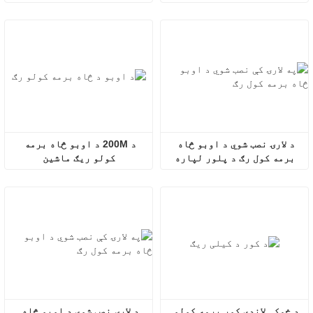
د لارۍ نصب شوي د اوبو څاه 
د 200M د اوبو څاه برمه 
برمه کول رګ د پلور لپاره
کولو ریګ ماشین
د ځمکې لاندې کور برمه کولو 
د لارۍ نصب شوي د اوبو څاه 