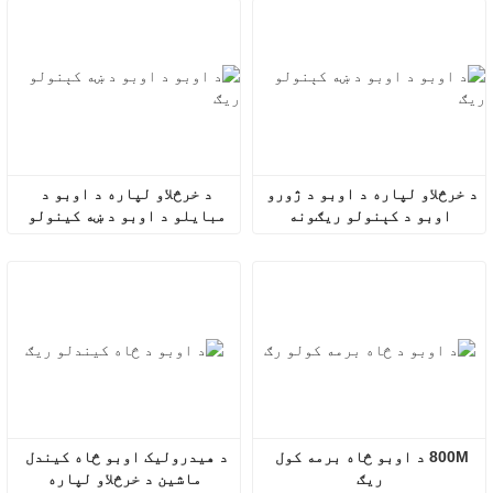
د خرڅلاو لپاره د اوبو د ژورو 
د خرڅلاو لپاره د اوبو د 
اوبو د کېنولو ریګونه
مبایلو د اوبو د ښه کینولو 
ریګونه
800M د اوبو څاه برمه کول 
د هیدرولیک اوبو څاه کیندل 
ریګ
ماشین د خرڅلاو لپاره