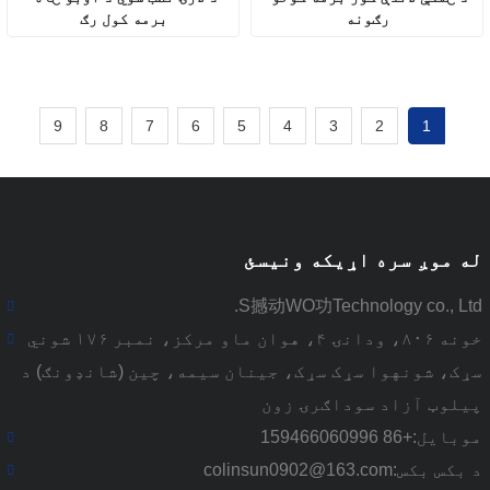
رګونه
برمه کول رګ
9
8
7
6
5
4
3
2
1
له موږ سره اړیکه ونیسئ
S撼动WO功Technology co., Ltd.
خونه ۸۰۶، ودانۍ ۴، هوان ماو مرکز، نمبر ۱۷۶ شوني
سړک، شونهوا سړک سړک، جینان سیمه، چین (شانډونګ) د
پیلوټ آزاد سوداګرۍ زون
موبایل:
+86 159466060996
د بکس بکس:
colinsun0902@163.com