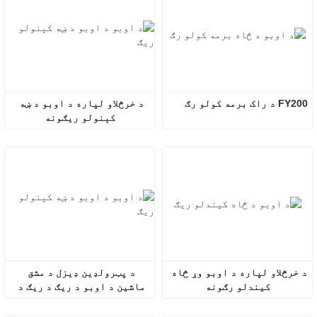
FY200 د راک برمه کولو رګ
د خرڅلاو لپاره د اوبو د ښه 
کېنولو ریګونه
د خرڅلاو لپاره د اوبو وړ څاه 
د پټرولډین ډیزل د مشق 
کیندلو رګونه
ماشین د اوبو د ریګ د ریګ د 
مشق ماشین