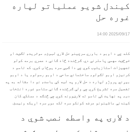
کیندل شویو عملیاتو لپاره
غوره حل
2025/09/17 14:00
کله چې د اوبو د باوري سرچینو حل لارې لټوئ، موثریت، لګښت او
خوځښت مهمې پاملرنې دي. ګرځنده څاه ګانې د عصري برمه کولو
تجهیزات استازیتوب کوي چې دا ګټې سره یوځای کوي. که تاسو د
کرنیزو اوبو لګولو، ساختماني ساحې د اوبو رسولو، یا د اوبو
بیړني پروژو لپاره د حل لارو په لټه کې یاست، نو دا مقاله به په
تفصیل سره تشریح کړي چې ولې ګرځنده ګانې ستاسو غوره انتخاب
دی، په نهایت کې تاسو ته لارښوونه کوي چې څنګه د مسلکي کان
کیندنې ماشینونو عرضه کونکو سره لکه موږ سره اړیکه ونیسئ.
د لارۍ په واسطه نصب شوي د