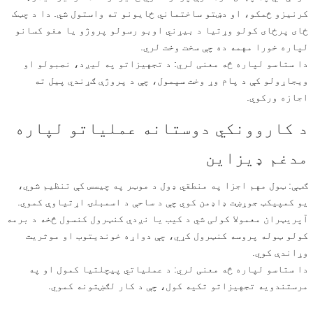
کرنیزو ځمکو، او دښتو ساختماني ځایونو ته واستول شي. دا د چټک
ځای پرځای کولو وړتیا د بیړني اوبو رسولو پروژو یا هغو کسانو
لپاره خورا مهمه ده چې سخت وخت لري.
دا ستاسو لپاره څه معنی لري: د تجهیزاتو په لیږد، نصبولو او
ویجاړولو کې د پام وړ وخت سپمول، چې د پروژې ګړندي پیل ته
اجازه ورکوي.
د کاروونکي دوستانه عملیاتو لپاره
مدغم ډیزاین
ګټې: ټول مهم اجزا په منطقي ډول د موټر په چیسس کې تنظیم شوي،
یو کمپیکټ جوړښت ډاډمن کوي ​​چې د ساحې د اسمبلۍ اړتیاوې کموي.
آپریټران معمولا کولی شي د کیب یا نږدې کنټرول کنسول څخه د برمه
کولو ټوله پروسه کنټرول کړي، چې دواړه خوندیتوب او موثریت
وړاندې کوي.
دا ستاسو لپاره څه معنی لري: د عملیاتي پیچلتیا کمول او په
مرستندویه تجهیزاتو تکیه کول، چې د کار لګښتونه کموي.