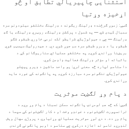
استثنایی چاپیریالي تطابق او څو
اړخیزه وړتیا
ګټې: زموږ ګرځنده ډرلینګ ریګونه د ډرلینګ مختلفو میتودونو سره
سمبال کیدی شي — په شمول د پرکشن ډرلینګ، روټري ډرلینګ، یا ګډ
ډرلینګ — چې د جیولوژیکي شرایطو لکه نرمې خاورې طبقو، شګو
طبقو، یا د ډبرو طبقو سره سم جوړ شوي دي. د هیدرولیک سیسټم قوي
بریښنا وړاندې کوي، په مختلفو عملیاتي سناریوګانو کې د
باثباته او مؤثر ډرلینګ فعالیت ډاډمن کوي.
دا ستاسو لپاره څه معنی لري: یو واحد ماشین د ډیرو پیچلو
جیولوژیکي ننګونو سره مبارزه کوي، په پانګونه کې غوره عاید
وړاندې کوي.
د پام وړ لګښت موثریت
ګټې: که څه هم لومړنۍ پانګونه ممکن نسبتا د پام وړ وي، د
ترانسپورت لګښتونو، د غونډو وخت او د کار لګښتونو کې سپما د
پام وړ ده. د دې لوړ موثریت عملیاتي وړتیاوې د پروژې مهال ویش
لنډوي، تاسو ته اجازه درکوي چې ستاسو د اوبو پانګونې ګړندی