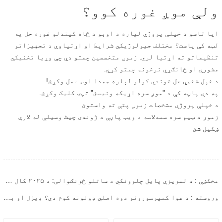
ولې موږ غوره کوو؟
ایا تاسو د خپلې پروژې لپاره د اوبو د څاه کیندلو غوره حل په
لټه کې یاست؟ مختلف جیولوژیکي شرایط او اړتیاوې د تجهیزاتو
تنظیماتو ته اړتیا لري. زموږ متخصصین چمتو دي چې وړیا تخنیکي
مشورې او ځانګړي نرخونه چمتو کړي.
د خپل شخصي حل خوندي کولو لپاره همدا اوس عمل وکړئ!
په دې پاڼه کې د "موږ سره اړیکه ونیسئ" تڼۍ کلیک وکړئ.
د خپلې پروژې مشخصات زموږ پتې ته واستوئ
زموږ د ټیم سره سمدلاسه د ویب پاڼې د ژوندی چیٹ وسیلې له لارې
ښکیل شئ
مخکښې : د لمریزې پایل چلوونکي د ساتلو څرنګوالی: د ۲۰۲۵ کال لپاره وروستۍ لارښود
وروسته : د هوا کمپرسورونو دوه اصلي ډولونه کوم دي؟ ډیزل او بریښنا