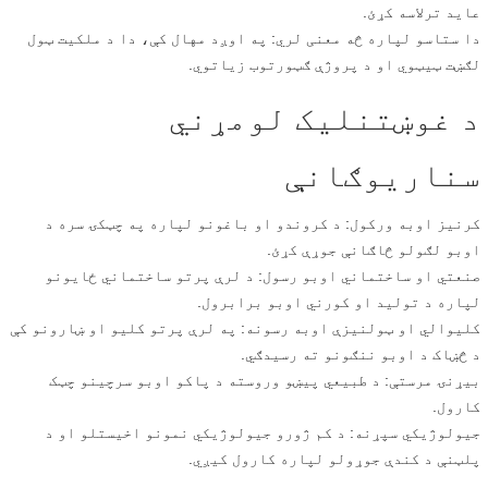
عاید ترلاسه کړئ.
دا ستاسو لپاره څه معنی لري: په اوږد مهال کې، دا د ملکیت ټول
لګښت ټیټوي او د پروژې ګټورتوب زیاتوي.
د غوښتنلیک لومړني
سناریوګانې
کرنیز اوبه ورکول: د کروندو او باغونو لپاره په چټکۍ سره د
اوبو لګولو څاګانې جوړې کړئ.
صنعتي او ساختماني اوبو رسول: د لرې پرتو ساختماني ځایونو
لپاره د تولید او کورني اوبو برابرول.
کلیوالي او ټولنیزې اوبه رسونه: په لرې پرتو کلیو او ښارونو کې
د څښاک د اوبو ننګونو ته رسیدګي.
بیړنۍ مرستې: د طبیعي پیښو وروسته د پاکو اوبو سرچینو چټک
کارول.
جیولوژیکي سپړنه: د کم ژورو جیولوژیکي نمونو اخیستلو او د
پلټنې د کندې جوړولو لپاره کارول کیږي.