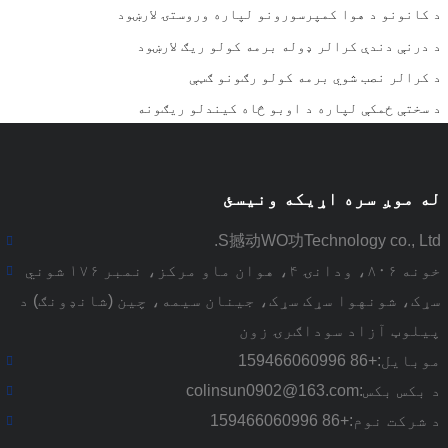
د کانونو د هوا کمپرسورونو لپاره وروستۍ لارښود
د درنې دندې کرالر ډوله برمه کولو ریګ لارښود
د کرالر نصب شوي برمه کولو رګونو ګټې
د سختې ځمکې لپاره د اوبو څاه کیندلو ریګونه
له موږ سره اړیکه ونیسئ
S撼动WO功Technology co., Ltd.
خونه ۸۰۶، ودانۍ ۴، هوان ماو مرکز، نمبر ۱۷۶ شوني
سړک، شونهوا سړک سړک، جینان سیمه، چین (شانډونګ) د
پیلوټ آزاد سوداګرۍ زون
موبایل:
+86 159466060996
د بکس بکس:
colinsun0902@163.com
د شرکت نوم:
+86 159466060996