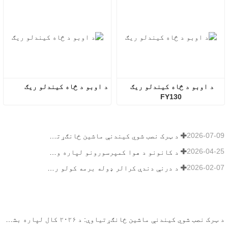
د اوبو د څاه کیندلو ریګ 
د اوبو د څاه کیندلو ریګ
FY130
2026-07-09
د ټرک نصب شوي کیندنې ماشین ځانګړتیاوې: د ۲۰۲۶ کال لپاره بشپړ لارښود
2026-04-25
د کانونو د هوا کمپرسورونو لپاره وروستۍ لارښود
2026-02-07
د درنې دندې کرالر ډوله برمه کولو ریګ لارښود
د ټرک نصب شوي کیندنې ماشین ځانګړتیاوې: د ۲۰۲۶ کال لپاره بشپړ لارښود