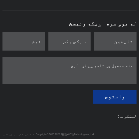
له موږ سره اړیکه ونیسئ
واستوی
لینکونه:
Copyright © 2020-2025 S撼动WO功Technology co., Ltd.
تخنیکي ملاتړ: هوازی کلاوډ