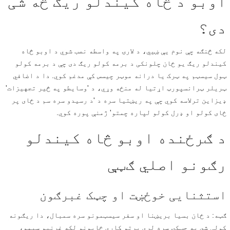
اوبو د څاه کیندلو ریګ څه شی
دی؟
لکه څنګه چې نوم یې ښيي، د لارۍ په واسطه نصب شوي د اوبو څاه
کیندلو ریګ یو ځان چلونکی د برمه کولو ریګ دی چې د برمه کولو
ټول سیسټم په ټرک یا درانه موټر چیسس کې مدغم کوي. دا د اضافي
ټریلر ټرانسپورټ اړتیا له منځه وړي، د 'وسایطو په څیر تجهیزات'
ډیزاین ترلاسه کوي چې په ریښتیا سره د 'د رسیدو سره سم د ځای پر
ځای کولو او ډرل کولو لپاره چمتو' ژمنې پوره کوي.
د ګرځنده اوبو څاه کیندلو
رګونو اصلي ګټې
استثنایی خوځښت او چټک غبرګون
ګټه: د ځان بسیا بریښنا او سفر سیسټمونو سره سمبال، دا ریګونه
کولی شي په چټکۍ سره لرې پرتو کاري ځایونو لکه غرنیو سیمو،