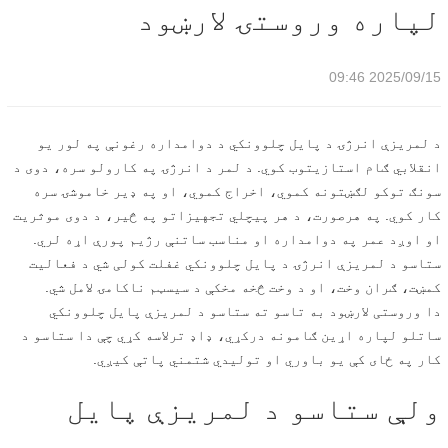
لپاره وروستۍ لارښود
2025/09/15 09:46
د لمریزې انرژۍ د پایل چلوونکي د دوامداره رغونې په لور یو
انقلابي ګام استازیتوب کوي. د لمر د انرژۍ په کارولو سره، دوی د
سونګ توکو لګښتونه کموي، اخراج کموي، او په ډیر خاموشۍ سره
کار کوي. په هرصورت، د هر پیچلي تجهیزاتو په څیر، د دوی موثریت
او اوږد عمر په دوامداره او مناسب ساتنې رژیم پورې اړه لري.
ستاسو د لمریزې انرژۍ د پایل چلوونکي غفلت کولی شي د فعالیت
کمښت، ګران وخت، او د وخت څخه مخکې د سیسټم ناکامۍ لامل شي.
دا وروستی لارښود به تاسو ته ستاسو د لمریزې پایل چلوونکي
ساتلو لپاره اړین ګامونه درکړي، ډاډ ترلاسه کړي چې دا ستاسو د
کار په ځای کې یو باوري او تولیدي شتمني پاتې کیږي.
ولې ستاسو د لمریزې پایل