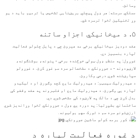
وساتئ.
مسلکي مرسته: هر ډول پیچلي بریښنایی تشخیص یا ترمیم باید د یو
وړ تخنیکین لخوا ترسره شي.
۵. د میخانیکي اجزاو ساتنه
هغه دودیز میخانیکي برخې مه هېروئ چې د پایل چلولو فعالیت
لپاره بنسټیز دي.
غوړول: په منظم ډول ټولې خوځنده برخې - پنونه، بوشنګونه،
لارښودونه - د جوړونکي د مشخصاتو سره سم غوړ کړئ. د غوړولو
سپارښتنه شوې درجې وکاروئ.
د هیدرولیک سیسټم: د هیدرولیک مایع کچه وګورئ او د لیکیدو
لپاره یې وګورئ. د هیدرولیک مایع او فلټرونه په هغه وقفو کې
بدل کړئ چې د مالک په لارښود کې مشخص شوي دي.
ساختماني بشپړتیا: په دوره یي ډول د جوړونکي لخوا وړاندیز شوي
ارزښتونو سره سم د تورک مهم بولټونه.
د غوره فعالیت لپاره د