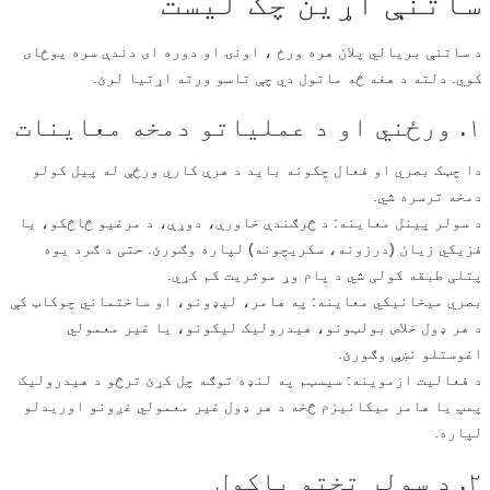
ساتنې اړین چک لیست
د ساتنې بریالي پلان هره ورځ ، اونۍ او دوره ای دندې سره یوځای
کوي. دلته د هغه څه ماتول دي چې تاسو ورته اړتیا لرئ.
۱. ورځني او د عملیاتو دمخه معاینات
دا چټک بصري او فعال چکونه باید د هرې کاري ورځې له پیل کولو
دمخه ترسره شي.
د سولر پینل معاینه: د څرګندې خاورې، دوړې، د مرغیو څاڅکو، یا
فزیکي زیان (درزونه، سکریچونه) لپاره وګورئ. حتی د ګرد یوه
پتلی طبقه کولی شي د پام وړ موثریت کم کړي.
بصري میخانیکي معاینه: په هامر، لیډونو، او ساختماني چوکاټ کې
د هر ډول خلاص بولټونو، هیدرولیک لیکونو، یا غیر معمولي
اغوستلو نښې وګورئ.
د فعالیت ازموینه: سیسټم په لنډه توګه چل کړئ ترڅو د هیدرولیک
پمپ یا هامر میکانیزم څخه د هر ډول غیر معمولي غږونو اوریدلو
لپاره.
۲. د سولر تختو پاکول