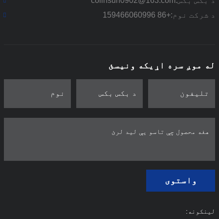
د بکس بکس:
colinsun0902@163.com
د شرکت نوم:
+86 159466060996
له موږ سره اړیکه ونیسئ
واستوی
لینکونه: