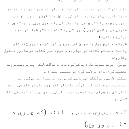
دا د انرژۍ د تولید د ساتلو لپاره یوازینۍ خورا مهمه دنده ده.
فریکونسی: لږترلږه په اونۍ کې یو ځل پاک کړئ، او ډیر ځله په
دوړو، وچو، یا ککړ چاپیریالونو کې یا د هرې پیښې وروسته چې د
خاورې کیدو لامل کیږي (د بیلګې په توګه، د شګو طوفانونه، د
مرغیو فعالیت).
طریقه: د نرم برش یا سپنج او ډیرو پاکو، ګرمو اوبو څخه کار
واخلئ. د سختو کثافاتو لپاره، د نرم، غیر کثافاتو صابون محلول
وکاروئ.
لومړی خوندیتوب: تل د پاکولو دمخه د تالاشۍ/ټګ آوټ پروسیجرونه
تعقیب کړئ. ډاډ ترلاسه کړئ چې سیسټم بند دی.
مسلکي لارښوونه: کله چې تختې ګرمې وي (د مثال په توګه، په
مستقیم، سوځونکي لمر کې) د پاکولو څخه ډډه وکړئ، ځکه چې اوبه
کولی شي په چټکۍ سره تبخیر شي او لیکې پریږدي یا د تودوخې شاک
لامل شي.
۳. د بیټرۍ سیسټم ساتنه (که چیرې د
تطبیق وړ وي)