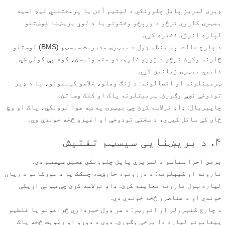
ډیری لمریز پایل چلوونکي د لیتیم آئن یا پرمختللي لیډ اسید
بیټرۍ کاروي ترڅو د ورېځو وختونو یا د لوړ بریښنا غوښتنو
لپاره انرژي ذخیره کړي.
د چارج حالت: په منظم ډول د بیټرۍ مدیریت سیسټم (BMS) لوستلو
څارنه وکړئ ترڅو د ژورو خارجیدو مخه ونیسئ، کوم چې کولی شي
دایمي بیټرۍ زیانمن کړي.
ټرمینلونه او اتصالونه: د زنګ وهلو، خلاصو کیبلونو، یا د ډیر
تودوخې نښې وګورئ. ټرمینلونه پاک او کلک وساتئ.
چاپیریال: ډاډ ترلاسه کړئ چې بیټرۍ په ښه هوا لرونکي، پاک او وچ
ځای کې ساتل کیږي، د سختې تودوخې او اغیزو څخه خوندي وي.
۴. د بریښنایی سیسټم تفتیش
برقي اجزا ستاسو د لمریزې پایل چلوونکي عصبي سیسټم دی.
تارونه او کیبلونه: د درزونو، خارښت، چنګک یا د موږکانو د زیان
لپاره ټول تارونه معاینه کړئ. ډاډ ترلاسه کړئ چې ټولې اړیکې
خوندي او د عناصرو څخه خوندي دي.
د چارج کنټرولر او انورټر: د هر ډول خبرداري څراغونو یا غلطیو
پیغامونو لپاره دا برخې وګورئ. دوی د دوړو او رطوبت څخه پاک