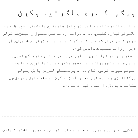
ووګونګ سره ملګرتیا وکړئ
مناسب ساتنه ستاسو د لمریزې پایل چلوونکي پانګونې بشپړ ظرفیت
خلاصولو لپاره کلیدي ده. د دوامداره ساتنې معمول رامینځته کولو
سره، تاسو کولی شئ د راتلونکو کلونو لپاره زرغون، خاموش، او
ډیر ارزانه عملیات ډاډمن کړئ.
د هغو چلونکو لپاره چې د باور وړ، لوړ فعالیت لرونکي لمریز
پایل چلولو تجهیزاتو او متخصص ملاتړ ته اړتیا لري، د ثابت
حلونو سپړنه لومړی ګام دی. د پرمختللي لمریز پایل چلولو
ټیکنالوژۍ په اړه نور معلومات زده کړئ او هغه ماډل ومومئ چې
ستاسو د پروژې اړتیاو لپاره سم وي.
مخکښې : د ډېریو موټرو د چلولو دلیل څه دی؟ د عصري ساختمان بنسټ