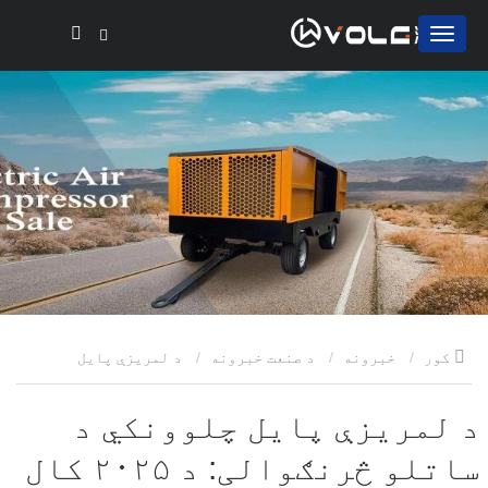
کور
خبرونه
د صنعت خبرونه
د لمریزې پایل
چلوونکي د ساتلو څرنګوالی: د ۲۰۲۵ کال لپاره وروستۍ لارښود
د لمریزې پایل چلوونکي د
ساتلو څرنګوالی: د ۲۰۲۵ کال