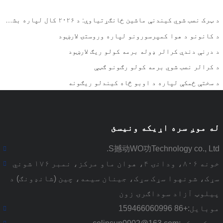
د ټرک نصب شوي کیندنې ماشین ځانګړتیاوې: د ۲۰۲۶ کال لپاره بشپړ لارښود
د کانونو د هوا کمپرسورونو لپاره وروستۍ لارښود
د درنې دندې کرالر ډوله برمه کولو ریګ لارښود
د کرالر نصب شوي برمه کولو رګونو ګټې
د سختې ځمکې لپاره د اوبو څاه کیندلو ریګونه
له موږ سره اړیکه ونیسئ
S撼动WO功Technology co., Ltd.
خونه ۸۰۶، ودانۍ ۴، هوان ماو مرکز، نمبر ۱۷۶ شوني
سړک، شونهوا سړک سړک، جینان سیمه، چین (شانډونګ) د
پیلوټ آزاد سوداګرۍ زون
موبایل:
+86 159466060996