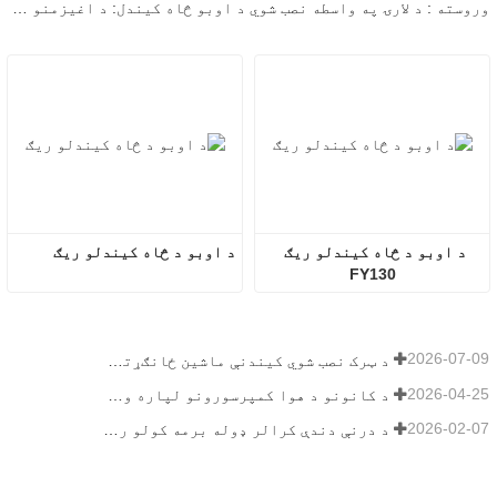
وروسته : د لارۍ په واسطه نصب شوي د اوبو څاه کیندل: د اغیزمنو کیندل شویو عملیاتو لپاره غوره حل
د اوبو د څاه کیندلو ریګ 
د اوبو د څاه کیندلو ریګ
FY130
2026-07-09
د ټرک نصب شوي کیندنې ماشین ځانګړتیاوې: د ۲۰۲۶ کال لپاره بشپړ لارښود
2026-04-25
د کانونو د هوا کمپرسورونو لپاره وروستۍ لارښود
2026-02-07
د درنې دندې کرالر ډوله برمه کولو ریګ لارښود