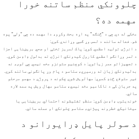
چلوونکي منظم ساتنه خورا
مهمه ده؟
مخکې له دې چې د "څنګه" په اړه بحث وکړو، دا مهمه ده چې "ولې" پوه
شو. فعاله ساتنه د لمس وړ ګټې وړاندې کوي:
د انرژۍ تولید اعظمي کوي: پاک لمریز تختې او صحي بریښنایی اجزا
د لمر وړانګو اعظمي کارول کیدونکي انرژۍ ته بدلول ډاډمن کوي.
د تجهیزاتو عمر زیاتوي: د کوچنیو ستونزو مخه نیسي چې لوی، نه
بدلیدونکي زیان ته ورسیږي، ستاسو د پام وړ پانګونې ساتنه کوي.
غیر متوقع ځنډ کموي: مهالویش شوي چکونه د پروژې د مهمو مرحلو
په جریان کې د ناکامیو مخه نیسي، ستاسو مهال ویش په سمه لاره
ساتي.
خوندیتوب ډاډمن کوي: منظم تفتیشونه احتمالي بریښنایی یا
میخانیکي خطرونه پیژني، ستاسو چلونکي او عمله ساتي.
د سولر پایل ډرایورانو د