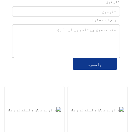
تلیفون
د پلټنو محتوا
واستوی