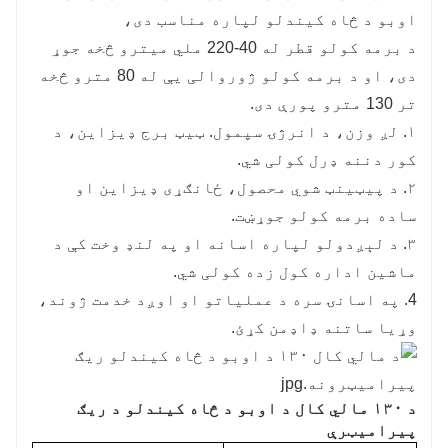
اوبو د څاه کیندلو لپاره مناسب دی،
د برمه کولو قطر له 40-220 ملي میترو څخه جوړ
دی، او د برمه کولو ژوروالی یې له 80 مترو څخه
تر 130 مترو پورې دی.
۱. لږ وزن، د انرژۍ سپمول. ټیټ برج ډیزاین، د
کور دننه ډرل کولی شي.
۲. د پیټینټ شوي محصول، ځانګړی ډیزاین او
ساده برمه کولو جوړښت.
۳. د لېږدولو لپاره اسانه او په لنډ وخت کې د
ماشین اداره کول زده کولی شي.
4. په اسانۍ سره د عملیاتو او اوږد خدمت ژوند،
وړیا ساتنه ډاډمن کړئ.
د ۱۳۰ مالي کال د اوبو د څاه کیندلو د ریګ
پیرامیټرې