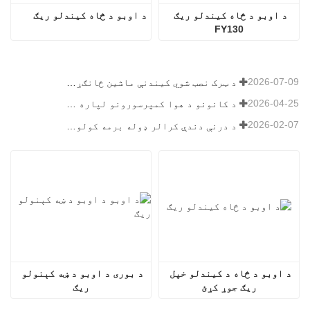
د اوبو د څاه کیندلو ریګ 
د اوبو د څاه کیندلو ریګ
FY130
2026-07-09
د ټرک نصب شوي کیندنې ماشین ځانګړتیاوې: د ۲۰۲۶ کال لپاره بشپړ لارښود
2026-04-25
د کانونو د هوا کمپرسورونو لپاره وروستۍ لارښود
2026-02-07
د درنې دندې کرالر ډوله برمه کولو ریګ لارښود
د اوبو د څاه د کیندلو خپل 
د بوری د اوبو د ښه کېنولو 
ریګ جوړ کړئ
ریګ