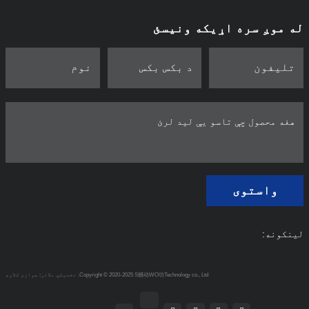
له موږ سره اړیکه ونیسئ
واستوی
لینکونه:
Copyright © 2020-2025 S撼动WO功Technology co., Ltd.
تخنیکي ملاتړ: هوازی کلاوډ