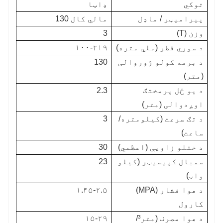
توکي
ډاټا
پیرامیټر / ماډل
مالي کال 130
وزن (T)
3
د سوري قطر (ملي متره)
۱۰۰-۲۱۹
د برمه کولو ژوروالی
130
(متر)
د یو ځل پرمختګ
2.3
اوږدوالی (متر)
د تګ سرعت (کیلومتره/
3
ساعت)
د ختلو زاویې (اعظمي)
30
سمبال کپیسیټر (کیلو
23
واټ)
د هوا فشار (MPA)
۱.۴۵-۲.۵
کارول
د هوا مصرف (متر³/
۱۵-۲۹