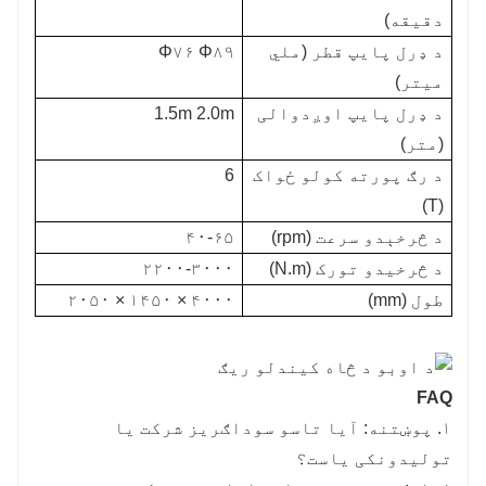
دقیقه)
د ډرل پایپ قطر (ملي
Φ۷۶ Φ۸۹
میتر)
د ډرل پایپ اوږدوالی
1.5m 2.0m
(متر)
د رګ پورته کولو ځواک
6
(T)
د څرخېدو سرعت (rpm)
۴۰-۶۵
د څرخیدو تورک (N.m)
۲۲۰۰-۳۰۰۰
طول (mm)
۴۰۰۰ × ۱۴۵۰ × ۲۰۵۰
FAQ
۱. پوښتنه: آیا تاسو سوداګریز شرکت یا
تولیدونکی یاست؟