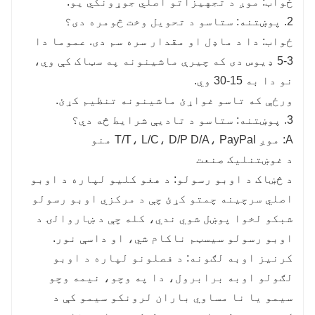
ځواب: موږ د تجهیزاتو اصلي جوړونکي یو.
2. پوښتنه: ستاسو د تحویل وخت څومره دی؟
ځواب: دا د ماډل او مقدار سره سم دی. عموما دا
3-5 ډیوس دی که چیرې ماشینونه په سټاک کې وي،
نو دا به 15-30 وي.
ورځې که تاسو غواړئ ماشینونه تنظیم کړئ.
3. پوښتنه: ستاسو د تادیې شرایط څه دي؟
A: موږ T/T، L/C، D/P D/A، PayPal منو
د غوښتنلیک صنعت
د څښاک د اوبو رسولو: د هغو کلیو لپاره د اوبو
اصلي سرچینه چمتو کړئ چې د مرکزي اوبو رسولو
شبکو لخوا پوښل شوي ندي، کله چې د ښاروالۍ د
اوبو رسولو سیسټم ناکام شي، او داسې نور.
کرنیز اوبه لګونه: د فصلونو لپاره د اوبو
لګولو اوبه برابرول، دا په وچو، نیمه وچو
سیمو یا نا مساوي باران لرونکو سیمو کې د