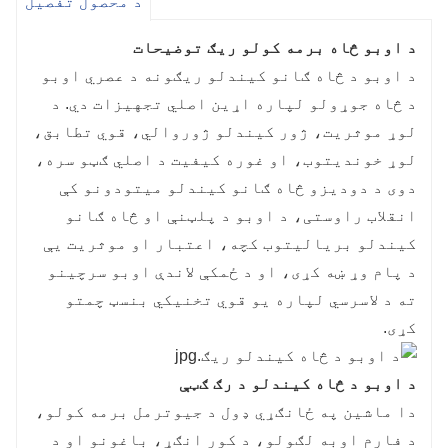
د محصول تفصیل
د اوبو څاه برمه کولو ریګ توضیحات
د اوبو د څاه ګانو کیندلو ریګونه د عصري اوبو
د څاه جوړولو لپاره اړین اصلي تجهیزات دي. د
لوړ موثریت، ژور کیندلو ژوروالي، قوي تطابق،
لوړ خوندیتوب، او غوره کیفیت د اصلي ګټو سره،
دوی د دودیزو څاه ګانو کیندلو میتودونو کې
انقلاب راوستی، د اوبو د پلټنې او څاه ګانو
کیندلو بریالیتوب کچه، اعتبار او موثریت یې
د پام وړ ښه کړی، او د ځمکې لاندې اوبو سرچینو
ته د لاسرسي لپاره یو قوي تخنیکي بنسټ چمتو
کړی.
د اوبو د څاه کیندلو د رګ ګټې
دا ماشین په ځانګړي ډول د جیوترمل برمه کولو،
د فارم اوبه لګولو، د کور انګړ، باغونو او د