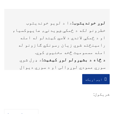
لوړ خوندیتوب:
دا د لویو خوندیتوب
خطرونو لکه د ځمکې ښویدنې، هایپوکسیا،
او د ځمکې لاندې د لاسي کیندلو له امله
رامینځته شوي زیان رسونکي ګازونو له
امله مسمومیت څخه مخنیوی کوي.
د څاه د بشپړولو لوړ کیفیت:
د ډرل شوي
سوري عمودي لوړوالی او د سوري دیوال
منظم دی، کوم چې د څاه پایپ داخلولو او د
اوس اړیکه
اوبو فلټر پایپ ساتنې لپاره مناسب دی.
موثر او چټک:
د برمه کولو ریګ قوي ځواک
شریکول:
لري او کولی شي په چټکۍ سره مختلفو طبقو
ته ننوځي، چې د جوړولو موده خورا لنډوي.