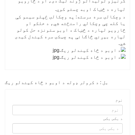
کرنیزو تولیداتو ژوند لیک دی، او د څارویو
لپاره د څښاک اوبه چمتو کوي.
د وچکالۍ سره مرسته: په وچکالۍ ځپلو سیمو کې
یا کله چې وچکالي رامنځته شي، د خلکو او
څارویو لپاره د څښاک د اوبو ستونزه حل کولو
لپاره بیړني څاګانې په چټکۍ سره کیندل کیدی
شي.
بل : د کرولر ډوله د اوبو د څاه کیندلو ریګ
نوم
د بکس بکس