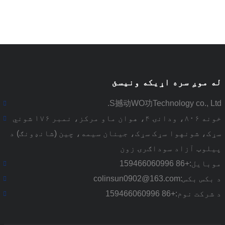
له موږ سره اړیکه ونیسئ
S撼动WO功Technology co., Ltd.
خونه ۸۰۶، ودانۍ ۴، هوان ماو مرکز، نمبر ۱۷۶ شوني
سړک، شونهوا سړک سړک، جینان سیمه، چین (شانډونګ) د
پیلوټ آزاد سوداګرۍ زون
موبایل:
+86 159466060996
د بکس بکس:
colinsun0902@163.com
د شرکت نوم:
+86 159466060996