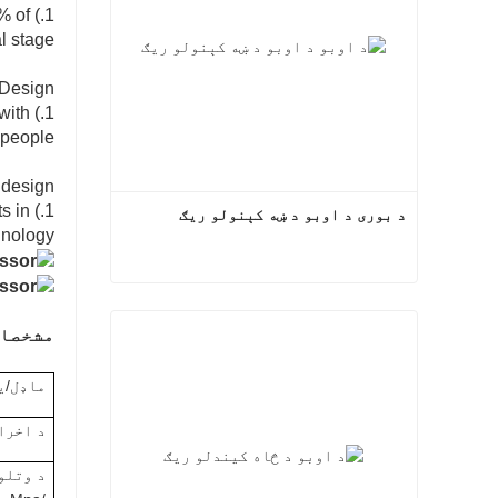
5% of
l stage
y Design
 with
 people.
 design
s in
د بوری د اوبو د ښه کېنولو ریګ
nology.
د بوری د اوبو د ښه کېنولو ریګ
مشخصات
اوس اړیکه
ماډل/ی
د اخراج ح
د وتلو