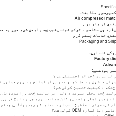
کمپرسور مطابقت:
ندي او بار وړل
پاره چې ستاسو د توکو خوندیتوب ښه ډاډمن شي، موږ به م
ندي خدمات چمتو کړو
یکې نندارې:
سې پوښتنې:
ویلی ماشین ، د حل کولو وسیلې او لوازم ، د پیچ هوایی 
ولید څخه مخکې نمونه د ډله ایز تولید څخه وړاندې؛ تل 
او زموږ اصلی واحد یو کلن ضمانت لری، چې په ترڅ کې یې 
ی شی. مونږ د ماشین نصب او د عملیاتو ویډیوګانې چمتو 
مونږ د OEM ټول امرونه منو، یوازې مونږ سره اړیکه ونیس