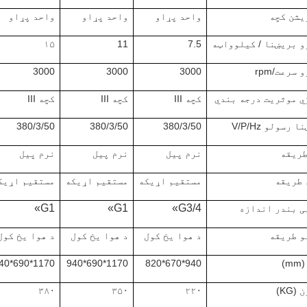
یشن کچه
واحد پړاو
واحد پړاو
واحد پړاو
و بریښنا / کیلوواټه
7.5
11
۱۵
سرعت/rpm
3000
3000
3000
ي موثریت درجه بندي
کچه III
کچه III
کچه III
 رسولو V/P/Hz
380/3/50
380/3/50
380/3/50
طریقه
نرم پیل
نرم پیل
نرم پیل
 طریقه
مستقیم اړیکه
مستقیم اړیکه
مستقیم اړیک
G1»
G1»
G3/4»
ی بندر اندازه
و طریقه
د هوا یخ کول
د هوا یخ کول
د هوا یخ کول
)
940*670*820
1170*690*940
1170*690*940
KG)
۲۲۰
۳۵۰
۳۸۰