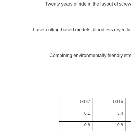
1.) Twenty years of ride in the layout of sc
1.) Laser cutting-based models: bloodless dryer, f
1.) Combining environmentally friendly 
LG37
LG15
6.1
3.4
0.8
0.8