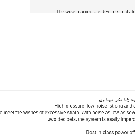
5.The wise manipulate device simply f
د ځانګړتیاوې
High pressure, low noise, strong and 
 to meet the wishes of excessive strain. With noise as low as sev
two decibels, the system is totally imperc
Best-in-class power eff