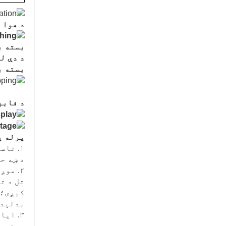
د هوا 
بسته ب
د دې ل
بسته ب
د فابر
پرله پ
۱. تاسو له مونږ څخه څه اخیستلی شئ؟
د ښه ح
۲. موږ څنګه د کیفیت تضمین کولی شو؟
تل د ت
کیږی؛ 
بدلېدا
۳. ایا تاسو زما لپاره OEM کولی شئ؟