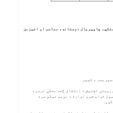
سلکي، چاپیریال دوستانه، مناسب او اغیزمن
کمپریسر ، کیپر
وروستی تفتیش د انتقال څخه مخکې ترسره
ټول خراب شوی لوازم د نویو توکو سره
کوو.
ه او ماته خپل ډیزاین راکړئ. مونږ به تاسو ته