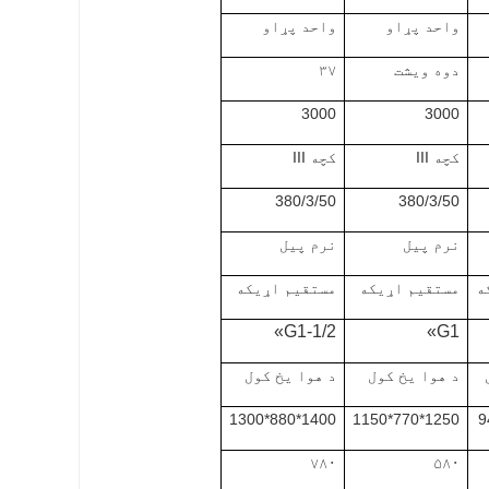
واحد پړاو
واحد پړاو
دوه ویشت
۳۷
3000
3000
کچه III
کچه III
380/3/50
380/3/50
نرم پیل
نرم پیل
ه
مستقیم اړیکه
مستقیم اړیکه
G1-1/2»
G1»
د هوا یخ کول
د هوا یخ کول
1400*880*1300
1250*770*1150
۷۸۰
۵۸۰