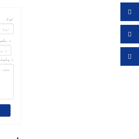
نوم
د بکس
د پلټن