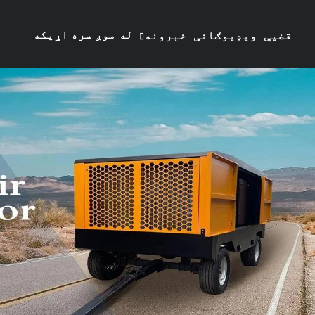
له موږ سره اړیکه
قضیې
ویډیوګانې
خبرونه
ونیسئ