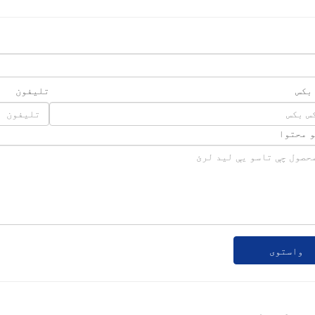
 بکس
تلیفون
و محتوا
واستوی