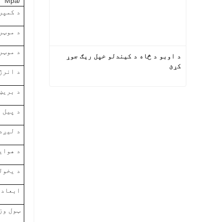
/Mpa
د کمپر
د موټر
د موټرو 
د اوبو د څاه د کیندلو خپل ریګ جوړ 
کړئ
د انرژ
د بریښنا
د اوبو د څاه د کیندلو خپل ریګ جوړ کړئ
د پیل 
اوس اړیکه
د لیږد
د هوای
د یخول
ابعاد (mm
ټول وزن (