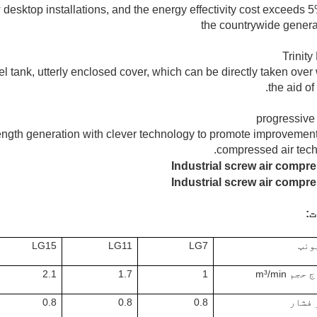
rew desktop installations, and the energy effectivity cost exceeds 
the countrywide genera
Trinit
uel tank, utterly enclosed cover, which can be directly taken over
the aid of
progressive
strength generation with clever technology to promote improvement
compressed air tech
:
ونټ
LG7
LG11
LG15
جم m³/min
1
1.7
2.1
 فشار
0.8
0.8
0.8