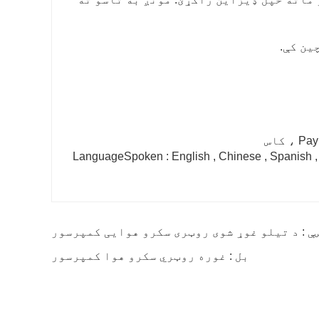
ین کې.
LanguageSpoken : English , Chinese , Spanish , 
ې : د تیلو غوړ شوی روټری سکرو هوایی کمپرسور
بل : غوره روټري سکرو هوا کمپرسور