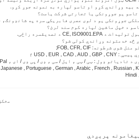
 بیه وړاندې کړو او تاسو لپاره به نمونه جوړ کړو.
لکی جوړونکی یو د لوی عصری فابریکې سره په شانډونګ، چ
 د CE, ISO9001.EPA د تصدیقسره راځی.
ل شوی شرطونه: FOB, CFR, CIF;
USD , EUR , CAD , AUD , GBP ؛
د تادیاتو ډول : ټی / ټی ، ایل / سی ، ډی / پی ډی / ای ، PayPal ، کاس
Japanese , Portuguese , German , Arabic , French , Russian , K
Hindi ,
مخکښ
یغامونه پریږدې