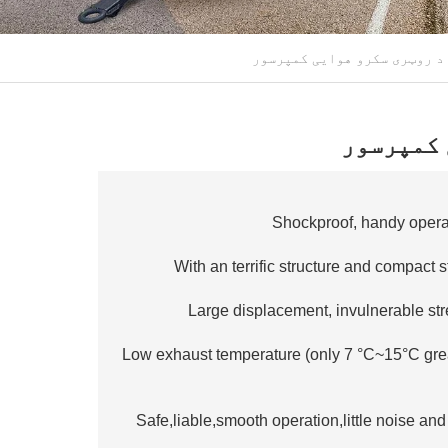
 کمپرسور
Shockproof, handy opera
3.Low exhaust temperature (only 7 °C~15°C gre
4.Safe,liable,smooth operation,little noise an