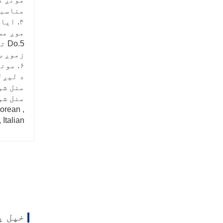
مناسبه
۴. ایا تاسو یو جوړونکی یا تجارتی شرکت یاست؟
موږ مس
5.Do تاسو د خپل ماشین لپاره کوم سند لرئ؟
زموږ ټول تولیدات
۶. مونږ څه خدمتونه وړاندې کولی شو؟
د لیږلو من
منل شوې پیسې :  , CNY
منل شوی 
orean ,
 Italian
خپل پ