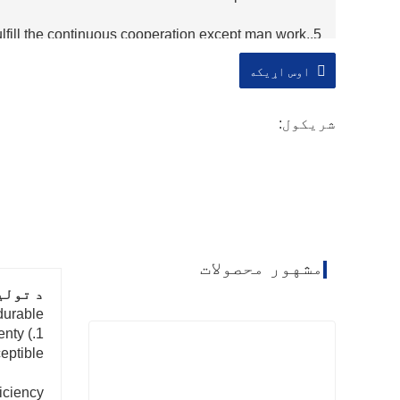
ulfill the continuous cooperation except man work.
compresor de aire
اوس اړیکه
شریکول:
مشهور محصولات
د تولی
durable
enty
eptible.
iciency