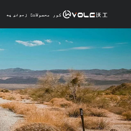
زمونږ په
کور
محصولات
هکله