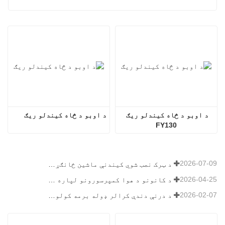
د اوبو د څاه کیندلو ریګ 
د اوبو د څاه کیندلو ریګ
FY130
2026-07-09
د ټرک نصب شوي کیندنې ماشین ځانګړتیاوې: د ۲۰۲۶ کال لپاره بشپړ لارښود
2026-04-25
د کانونو د هوا کمپرسورونو لپاره وروستۍ لارښود
2026-02-07
د درنې دندې کرالر ډوله برمه کولو ریګ لارښود