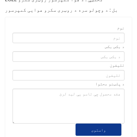
بل : د وچولو سره د روټری سکرو هوایی کمپرسور
نوم
د بکس بکس
تلیفون
د پلټنو محتوا
واستوی