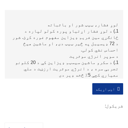
لوړ فشار، ټيټ شور او باثباته
1.) د لوړ فشار اړتیاو پوره کولو لپاره د
ځانګړي مین فریم ډیزاین مفهوم غوره کړئ. شور
د 72 ډیسیبل په څیر ټیټ دی، او ماشین هیڅ
احساس نشي کولی.
د سوپر انرژي موثریت
1.) د سکرو ماشین سیسټم ډیزاین کې د 20 کلونو
تجربې سره ، د انرژي موثریت ارزښت د ملي
معیاري کچې 5٪ څخه ډیر دی
د تثلیث ډیزاین
1.) یو ماډل چې په ځانګړي ډول د لیزر پرې کولو
اوس اړیکه
لپاره ډیزاین شوی: د یخ وچونکي سره ، د ګاز
ذخیره کولو ټانک او په بشپړ ډول تړل شوی پوښ
شریکول:
چې مستقیم د کارونکي لخوا اخیستل کیدی شي.
نوښتګر ډیزاین
1.) د کمپریس شوي هوا ټیکنالوژۍ نوښت ته وده
ورکولو لپاره د چاپیریال ټیکنالوژي او