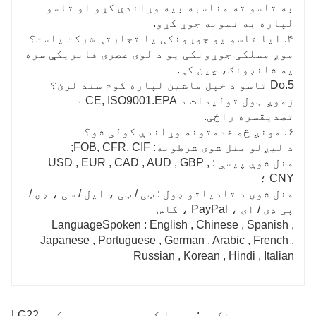
به تاسو ته مناسبه بیه وړاندې کړو او تاسو
لپاره به نمونه جوړ کړو.
۴. ایا تاسو یو جوړونکی یا تجارتی شرکت یاست؟
موږ مسلکی جوړونکی یو د لوی عصری فابریکې سره
په شانډونګ، چین کې.
5.Do تاسو د خپل ماشین لپاره کوم سند لرئ؟
زموږ ټول تولیدات د CE, ISO9001.EPA د
تصدیقسره راځی.
۶. مونږ څه خدمتونه وړاندې کولی شو؟
د لیږلو منل شوی شرطونه: FOB, CFR, CIF;
منل شوې پیسې : USD , EUR , CAD , AUD , GBP ,
CNY ؛
منل شوی د تادیاتو ډول : ټی / ټی ، ایل / سی ، ډی /
پی ډی / ای ، PayPal ، کاس
LanguageSpoken : English , Chinese , Spanish ,
Japanese , Portuguese , German , Arabic , French ,
Russian , Korean , Hindi , Italian
مخکښې : د هوا کمپرسور روټری سکرو LG22