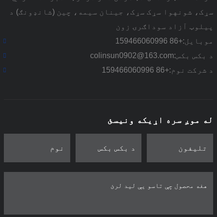
سړک، شونهوا سړک سړک، جینان سیمه، چین (شانډونګ) د
پیلوټ آزاد سوداګرۍ زون
موبایل:
+86 159466060996
د بکس بکس:
colinsun0902@163.com
د شرکت نوم:
+86 159466060996
له موږ سره اړیکه ونیسئ