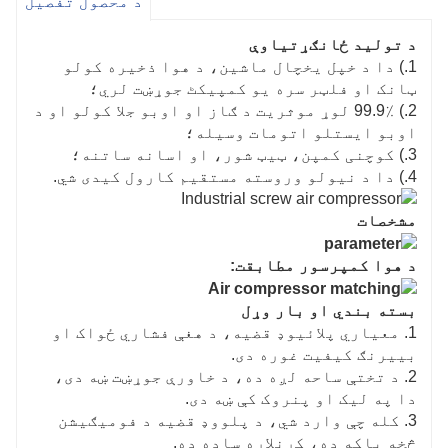
د محصول تفصیل
هوښیار ټیکنالوژي یوځای کړئ.
د تولید ځانګړتیاوې
1.) دا د خپل یخچال ماشین، د هوا ذخیره کولو
ټانک او فلټر سره یو کمپیکٹ جوړښت لري؛
2.) 99.9٪ لوړ موثریت د ګاز او اوبو جلا کولو او د
اوبو ایستلو اتومات وسیله؛
3.) کوچنی کمپن، ټیټ شور، او اسانه ساتنه؛
4.) دا د نیولو وروسته مستقیم کارول کیدی شي.
مشخصات
د هوا کمپرسور مطابقت:
بسته بندي او بار وړل
1. معیاري پلائیوډ قضیه، د هغې فشاري ځواک او
بییرنګ کیفیت غوره دی.
2. د تختې ساحه لږه ده، د خاورې جوړښت ښه دی،
دا په لیک او پنروک کې ښه دی.
3. کله چې وارد شي، د پلووډ قضیه د فومیګیشن
څخه پاکه ده، کړنلاره ساده ده.