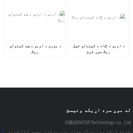
د اوبو د څاه د کیندلو خپل 
د بوری د اوبو د ښه کېنولو 
ریګ جوړ کړئ
ریګ
له موږ سره اړیکه ونیسئ
S撼动WO功Technology co., Ltd.
خونه ۸۰۶، ودانۍ ۴، هوان ماو مرکز، نمبر ۱۷۶ شوني