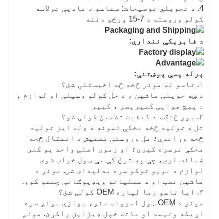
4. د تحویلي توضیحات: ستاسو د تادیې ترلاسه
کولو وروسته د 7-15 ورځو دننه
د فابریکې نندارې:
پرله پسې پوښتنې:
۱. تاسو له مونږ څخه څه اخیستلی شئ؟
د ښه حویلی ماشین ، د حل کولو وسیلې او لوازم ،
د پیچ هوایی کمپریسر ، کیپر
۲. موږ څنګه د کیفیت تضمین کولی شو؟
تل د تولید څخه مخکې نمونه د ډله ایز تولید
څخه وړاندې؛ تل وروستی تفتیش د انتقال څخه
مخکې ترسره کیږی؛ او زموږ اصلی واحد یو کلن
ضمانت لری، چې په ترڅ کې یې ټول خراب شوی
لوازم د نویو توکو سره بدلېدای شی. مونږ د
ماشین نصب او د عملیاتو ویډیوګانې چمتو کوو.
۳. ایا تاسو زما لپاره OEM کولی شئ؟
مونږ د OEM ټول امرونه منو، یوازې مونږ سره
اړیکه ونیسه او ماته خپل ډیزاین راکړئ. مونږ