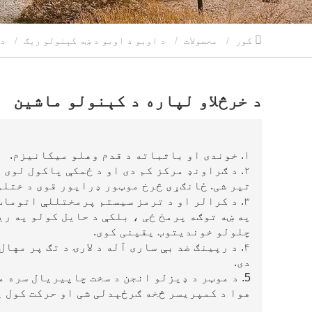
کور
محصولات
د اوبو د اوبو د ښه کېنولو ریګ
د خرڅلاو لپاره د کېنولو ماشین
د خرڅلاو لپاره د کېنولو ماشین
۱. خوندی او باثباته د قدم وهلو میکانیزم.
۲. د ګراونډ مرکز کم دی او د ځمکې پاکول لوی 
تیر شی. ځانګړی څرخ موټور ډرایور قوی د ختلو
۳. د کرالر او د ترمز سیستم پرمختللې اتوما
په ښه توګه پرمخ ځی ، بلکې د حایل کولو په ری
چلولو خوندیتوب یقینی کوی.
۴. د رپینګ ضد بې ساری آله د لارۍ د تګ پر مها
دی.
5. د موټر د ډیزلو انجن د سخت چاپیریال سره 
هوا د کمپریسر څخه ګرځېدلی شی او حرکت کول ی