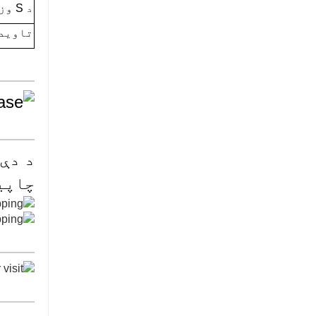
د
S وزر
تاوید
د دې
چاپی