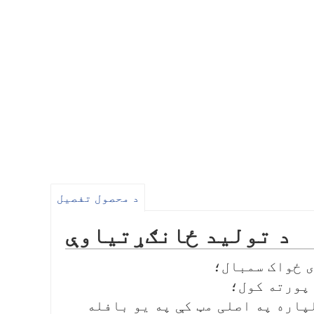
د محصول تفصیل
د تولید ځانګړتیاوې
لپاره په اصلی مټ کې په یو بافله