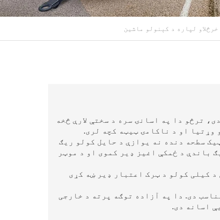
دی، ترڅو دا په اسانۍ سره د سختې لارې څخه
 وړتیا او د ناکامۍ ټیټه کچه لری.
ټیک سطحه دنده نه یوازې د حایل کولو ریګ
ګ باندې د ځمکې اغیز ډیر کموی او د موټر
ل د کیلی کولو د ټرک اعتبار ډیر ښه کړی
مناسب دی. دا په آزاده توګه پرته د خارجی
ې اسانه دی.