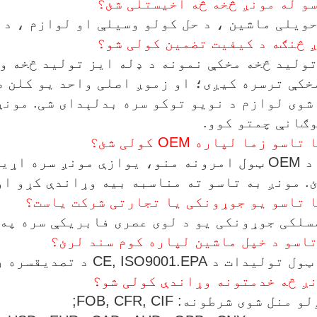
حویلی ماشین ، د حل کولو وسیلې او لوازم ، د
تولید څخه مخکې نمونه د ډله ایز تولید څخه و
خکې ترسره کیږی؛ او زموږ اصلی واحد یو کلن ض
شوی لوازم د نویو توکو سره بدلېدای شی. مونږ
ګانې چمتو کوو.
مونږ د OEM ټول امرونه منو، یوازې مونږ سره
. مونږ به تاسو ته مناسبه بیه وړاندې کړو او
سلکی جوړونکی یو د لوی عصری فابریکې سره په
دات د CE, ISO9001.EPA د تصدیقسره راځی.
منل شوی شرطونه: FOB, CFR, CIF;