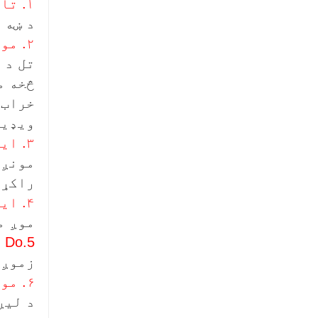
۱. تاسو له مونږ څخه څه اخیستلی شئ؟
د ښه 
۲. موږ څنګه د کیفیت تضمین کولی شو؟
تل د 
څخه م
خراب 
ویډیو
۳. ایا تاسو زما لپاره OEM کولی شئ؟
راکړئ
۴. ایا تاسو یو جوړونکی یا تجارتی شرکت یاست؟
موږ م
5.Do تاسو د خپل ماشین لپاره کوم سند لرئ؟
زموږ ټول تولی
۶. مونږ څه خدمتونه وړاندې کولی شو؟
د لیږلو 