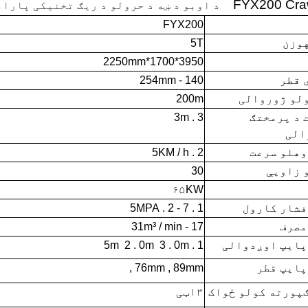
FYX200 Cra
د اوبو د ښه د حرولو د ریګ تخنیکی پارا
FYX200
وزن
5T
mm
1700*2250
*
3950
 قطر
140 - 254mm
لو ژوروالی
200m
 د پرمختګ
3 . 3m
الی
وهلو سرعت
2 . 5KM / h
 زاویې
30
۶۵KW
فشار کارول
1 . 7 - 2 . 5MPA
مصرف
17 - 31m³ / min
پایپ
اوږدوالی
1 . 5m
3 . 0m
2 . 0m
پایپ قطر
76mm , 89mm ,
پورته کولو ځواک
۱۳ټی