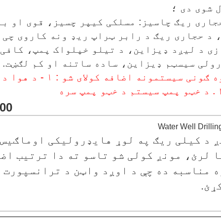
 شوی دی ؛
 حجاری ریګ چاسیز: مسلکی کیپر چسیز، قوی او 
 د حجاری ریګ د رابر ټراپ ریډ ونه کاروی چی 
ازی د لیږد ډیزاین، د تیلو خپلواک پمپ، کافی
ولی سیسټم ډیزاین، ساده ساتنه او کم لګښت.
۶ . دوه ګونی سیستمو
FYX200 د 
 د کیلی ریګ په لوړ هایډرولیکی اوماګیس س
 لرئ، مونږ کولی شو تاسو ته دا ترتیب اض
 مناسبه ده چې د اوږد واټن د ترانسپورت ل
ړئ.