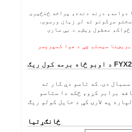
با دوامه، درنه دنده، پراخه ځنځیری
سختو سړکونو ته لږ زیان ورسوی.
 ځواک، معقول ویش، د بې ساری
نه اضافه کولای شو : ۱ - د هوا د بریښنا سیستم چې د هوا کمپرېسر
اوبو څاه برمه کول ریګ
مبال دی. که تاسو دې کار ته
افه برابر کړو، ځکه دا ستاسو
پاره په لارۍ کې د حایل کولو ریګ
ځانګړتیا