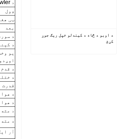
wler
د
ډول
ټی
هغه
بعد
د اوبو د څاه د کیندلو خپل ریګ جوړ 
د سوری
کړئ
د کېنو
یو وخت
اوږدو
د اوبو د څاه د کیندلو خپل ریګ جوړ کړئ
د قدم 
اوس اړیکه
د ختلو
قدرت
د هوا 
د هوا 
د
مته 
د مته 
آر
ایګ