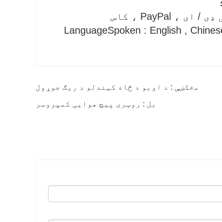
PayPal ، کاس
LanguageSpoken : English , Chinese
مخکښې : د اوبو د څاه کیندلو د ریګ جوړول
بل : روټری پیچ هوایی کمپروسر