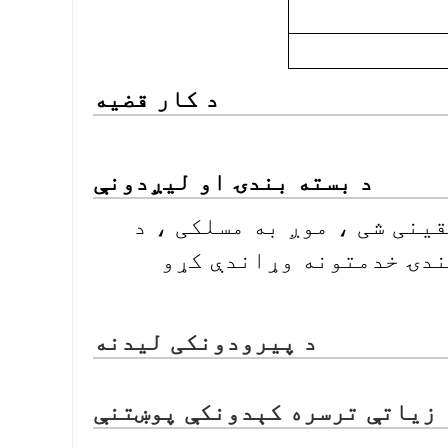
د کار قضیه
د بسته بندۍ او لیږدونې
ینی شی ، موږ به مسلکی ، د
ندۍ خدمتونه وړاندې کړو
د پیرودونکی لیدنه
زیاتې ترسره کېدونکې پوښتنې