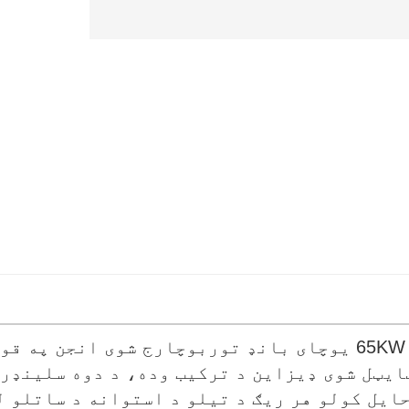
د حایل کولو هر ریګ د تیلو د استوانه د ساتلو 