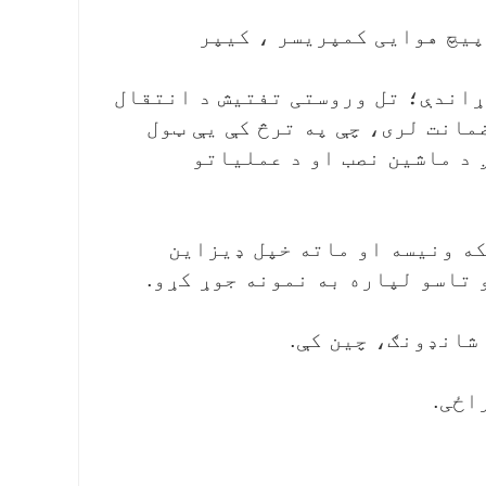
 پیچ هوایی کمپریسر ، کیپر
ړاندې؛ تل وروستی تفتیش د انتقال
مانت لری، چې په ترڅ کې یې ټول
 د ماشین نصب او د عملیاتو
 اړیکه ونیسه او ماته خپل ډیزاین
 تاسو لپاره به نمونه جوړ کړو.
 شانډونګ، چین کې.