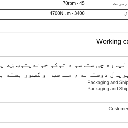
سرعت
45 - 70rpm
ل
3400 - 4700N . m
 لپاره چې ستاسو د توکو خوندیتوب ښه یق
ریال دوستانه ، مناسب او ګټور بسته ب