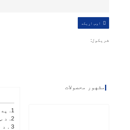
اوس اړیکه
شریکول:
مشهور محصولات
1. په 65KW یوچای بانډ توربوچارج شوی انجن په قوی ځواک سمبال؛
2. د ټایټل شوی ډیزاین د ترکیب وده، د دوه سلینډر پورته کول؛
3 . 