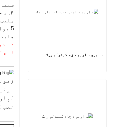
سمبال
۴. د
پلیټ،
5.مو
هایدر
لری ۲ . د خټو پمپ سیستم د خټو پمپ سره
د بوری د اوبو د ښه کېنولو ریګ
د بوری د اوبو د ښه کېنولو ریګ
زمونږ
اړتیا
اوس اړیکه
لپاره
نصب ک