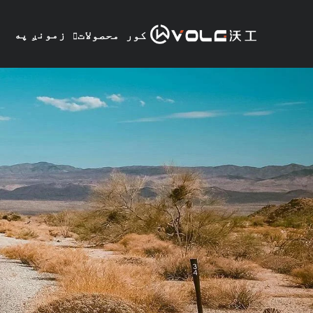
زمونږ په
کور
محصولات
هکله