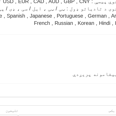
USD , EUR , CAD , AUD , GBP , C ؛
 د تادیاتو ډول : ټی / ټی ، ایل / سی ، ډی / پی ډی / ای ، 
 , Spanish , Japanese , Portuguese , German , Ar
French , Russian , Korean , Hindi , I
یغامونه پریږدې
 بکس
تلیفون