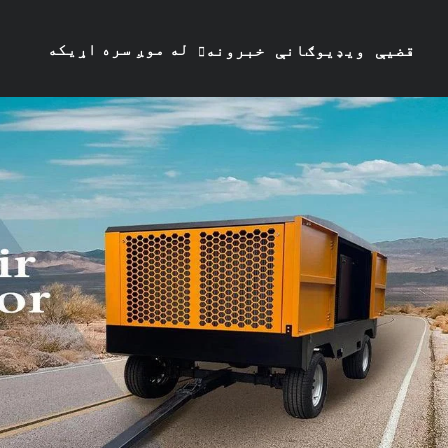
له موږ سره اړیکه
قضیې
ویډیوګانې
خبرونه
ونیسئ