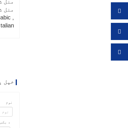
منل شوې پیسې : NY
منل شوی
abic ,
talian
خپل پ
نوم
د بکس