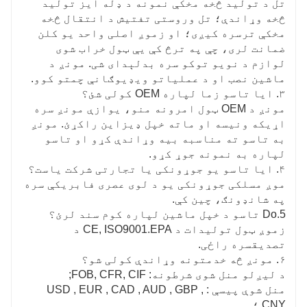
تل د تولید څخه مخکې نمونه د ډله ایز تولید
څخه وړاندې؛ تل وروستی تفتیش د انتقال څخه
مخکې ترسره کیږی؛ او زموږ اصلی واحد یو کلن
ضمانت لری، چې په ترڅ کې یې ټول خراب شوی
لوازم د نویو توکو سره بدلېدای شی. مونږ د
ماشین نصب او د عملیاتو ویډیوګانې چمتو کوو.
۳. ایا تاسو زما لپاره OEM کولی شئ؟
مونږ د OEM ټول امرونه منو، یوازې مونږ سره
اړیکه ونیسه او ماته خپل ډیزاین راکړئ. مونږ
به تاسو ته مناسبه بیه وړاندې کړو او تاسو
لپاره به نمونه جوړ کړو.
۴. ایا تاسو یو جوړونکی یا تجارتی شرکت یاست؟
موږ مسلکی جوړونکی یو د لوی عصری فابریکې سره
په شانډونګ، چین کې.
5.Do تاسو د خپل ماشین لپاره کوم سند لرئ؟
زموږ ټول تولیدات د CE, ISO9001.EPA د
تصدیقسره راځی.
۶. مونږ څه خدمتونه وړاندې کولی شو؟
د لیږلو منل شوی شرطونه: FOB, CFR, CIF;
منل شوې پیسې : USD , EUR , CAD , AUD , GBP ,
CNY ؛