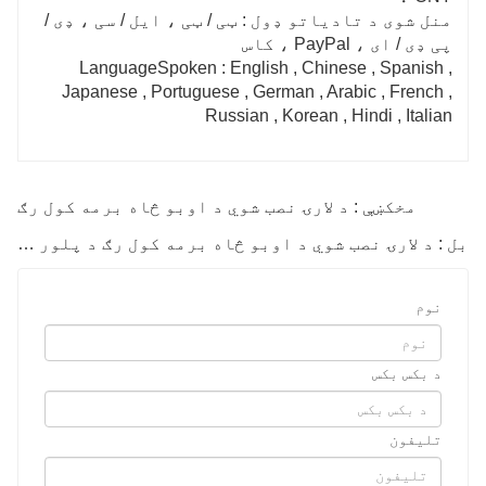
منل شوی د تادیاتو ډول : ټی / ټی ، ایل / سی ، ډی /
پی ډی / ای ، PayPal ، کاس
LanguageSpoken : English , Chinese , Spanish ,
Japanese , Portuguese , German , Arabic , French ,
Russian , Korean , Hindi , Italian
مخکښې : د لارۍ نصب شوي د اوبو څاه برمه کول رګ
بل : د لارۍ نصب شوي د اوبو څاه برمه کول رګ د پلور لپاره
نوم
د بکس بکس
تلیفون