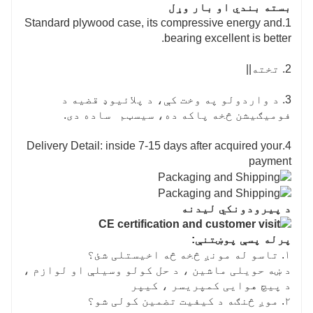
بسته بندي او بار وړل
1.Standard plywood case, its compressive energy and
bearing excellent is better.
2. تخته||
3. د واردولو په وخت کې، د پلائیوډ قضیه د
فومیګیشن څخه پاکه ده، سیسټم ساده دی.
4.Delivery Detail: inside 7-15 days after acquired your
payment
د پیرودونکي لیدنه
پرله پسې پوښتنې:
۱. تاسو له مونږ څخه څه اخیستلی شئ؟
د ښه حویلی ماشین ، د حل کولو وسیلې او لوازم ،
د پیچ هوایی کمپریسر ، کیپر
۲. موږ څنګه د کیفیت تضمین کولی شو؟