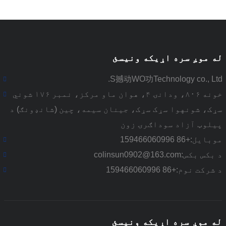
له موږ سره اړیکه ونیسئ
S撼动WO功Technology co., Ltd.
خونه ۸۰۶، ودانۍ ۴، هوان ماو مرکز، نمبر ۱۷۶ شوني
سړک، شونهوا سړک سړک، جینان سیمه، چین (شانډونګ) د
پیلوټ آزاد سوداګرۍ زون
موبایل:
+86 159466060996
د بکس بکس:
colinsun0902@163.com
د شرکت نوم:
+86 159466060996
له موږ سره اړیکه ونیسئ