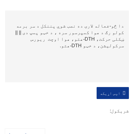
دا څو-فعاله لارۍ ده نصب شوې پننکل د سر برمه
کولو رګ د هوا کمپرسور سره ، د خټو پمپ دی || ||
ښکلی حرکت، DTH-هتو، هوا اوچت ریورس
سرکولیشن، د خټو DTH-هتو.
اوس اړیکه
شریکول: