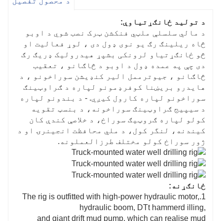
د محصول تفصیل
د تولید ځانګړتیاوې:
د مالي سلسلې ملټي فنکشن ټرک نصب شوي د اوبو
څاه ریلینګ رګ یو نوی ډول دی ، لوړ فعالیت او
څو ځانګړتیاو لرونکی بشپړ هیدرولیک ډریګ رګ
دی چې په عمده ډول د اوبو د څاګانو ، تعقیب
څاګانو ، جیوترممل الیر کنډیشن سوراخونو ، د
هایدرو بریښنا کوفرډمونو لپاره د ګراوټینګ
سوراخونو لپاره کارول کیږي. - د بندونو لپاره
د سیپیج ګراوټینګ سوراخونه، د بنسټ تقویه
کولو لپاره ګروټیګ سوراخ، د خلاصې کندې کان
کیندنه، لنگر کول، د ملي محافظت انجینرۍ او د
ژور سوراخ کولو مختلف طرزالعملونه.
ځانګړنه:
1.The rig is outfitted with high-power hydraulic motor,
hydraulic boom, DTt hammerd illing,
and giant drift mud pump, which can realise mud