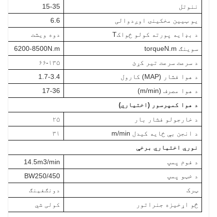
ننوتل
15-35
یو ټیین مخکینۍ اوږدوالی
6.6
د بډایه پورته کولو ځواکT
دوه ویشت
سوینګ torqueN.m
6200-8500N.m
د سرعت سرعت تیر کړئ
۶۶-۱۳۵
د هوا فشار (MAP) کارول
1.7-3.4
د هوا مصرف (m/min)
17-36
د هوا کمپرسور (اختیاري)
د خارجولو فشار بار
۲۵
د انجن بې ځایه کیدل m/min
۳۱
نورې اختیاري برخې
د فوم پمپ
14.5m3/min
د خټو پمپ
BW250/450
ټرک
دونګفینګ
څو اړخیزه جنراتور
کولی شي