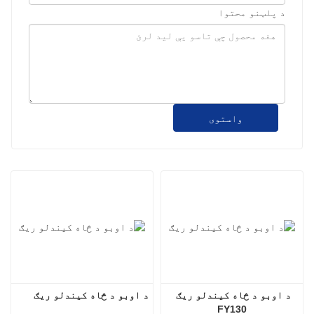
د پلټنو محتوا
واستوی
د اوبو د څاه کیندلو ریګ 
د اوبو د څاه کیندلو ریګ
FY130