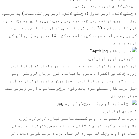
د ځمکې لاندې اوبو سیمه ایز میز
د ځمکې لاندې اوبو جدول (د ځمکې لاندې اوبو پورتنۍ سطحه) په موسمي
ډول بدلیږي او له سیمې څخه تر سیمې پورې توپیر لري. په وچ اقلیم
کې، تاسو ممکن د 30 مترو ژور کیندنې ته اړتیا ولرئ، پداسې حال
کې چې په مرطوبه سیمه کې، تاسو ممکن د 10 مترو په ژوروالي کې
اوبه ومومئ.
د کورنیو اوبو اړتیاوې
لوی کورونه یا کرنیز عملیات د اوبو لوړ مقدار ته اړتیا لري.
ژورې څاګانې اکثرا د ډیرو باثباته، لوړ جریان لرونکو اوبو
زیرمو ته د رسیدو وړتیا لري. د خپل ورځني اوبو اړتیاو په اړه د
خپل برمه کار مسلکي سره بحث وکړئ ترڅو ستاسو د اوبو زیرمو هدف
ظرفیت وټاکئ.
تنظیمي اړتیاوې
ډیری صالحیتونه د اوبو کیفیت ساتلو لپاره لږترلږه ژورې
مقررات پلي کوي. ژورې څاګانې عموما د سطحې ککړتیا لپاره لږ
حساس دي او د وچکالۍ لپاره لږ حساس دي. د برمه کولو دمخه، تل