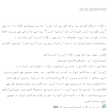
2025/07/03 10:30
د څاه د پلان کولو په وخت کې یو له خورا عامو پوښتنو څخه دا ده چې
"موږ څومره ژور کیندلو ته اړتیا لرو؟" پداسې حال کې چې ډیری خلک
ساده ځواب غواړي، حقیقت دا دی چې د څاه ژوروالی ستاسو د
موقعیت، جیولوژي او اوبو اړتیاو پورې اړه لري خورا توپیر کولی
شي.
څلور مهم عوامل چې د څاه ژوروالی ټاکي
جیولوژي او د ځمکې لاندې جوړښت
ستاسو د کار لاندې د خاورې ترکیب د څاه د کیندلو لپاره د
ژوروالي د ټاکلو لپاره لومړنی فکتور دی. هغه سیمې چې کمې ډبرې
لري ممکن د جامدو ډبرو له لارې کیندلو ته اړتیا ولري ترڅو هغه
مات شوي زون ته ورسیږي چې اوبه لري. برعکس، په هغو سیمو کې چې
شګلنې یا لومي خاورې لري د اوبو زیرمې معمولا کمې وي. جیولوژیکي
سروې ستاسو د څاه د کیندلو لپاره غوره ځای ټاکلو لپاره مهمې
نښې چمتو کوي.