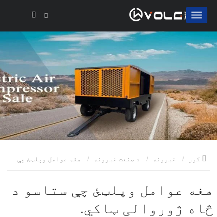
کور
خبرونه
د صنعت خبرونه
هغه عوامل وپلټئ چې
ستاسو د څاه ژوروالی ټاکي.
هغه عوامل وپلټئ چې ستاسو د
څاه ژوروالی ټاکي.