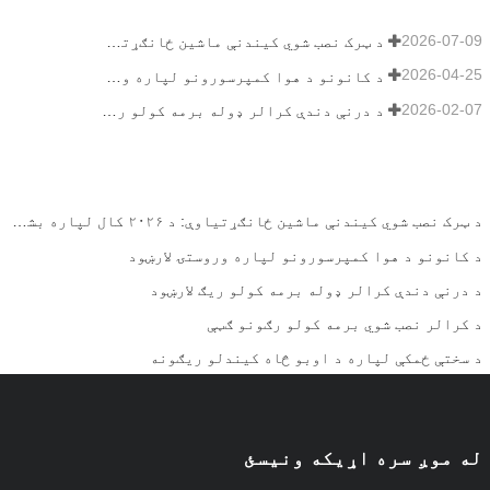
2026-07-09
د ټرک نصب شوي کیندنې ماشین ځانګړتیاوې: د ۲۰۲۶ کال لپاره بشپړ لارښود
2026-04-25
د کانونو د هوا کمپرسورونو لپاره وروستۍ لارښود
2026-02-07
د درنې دندې کرالر ډوله برمه کولو ریګ لارښود
د ټرک نصب شوي کیندنې ماشین ځانګړتیاوې: د ۲۰۲۶ کال لپاره بشپړ لارښود
د کانونو د هوا کمپرسورونو لپاره وروستۍ لارښود
د درنې دندې کرالر ډوله برمه کولو ریګ لارښود
د کرالر نصب شوي برمه کولو رګونو ګټې
د سختې ځمکې لپاره د اوبو څاه کیندلو ریګونه
له موږ سره اړیکه ونیسئ