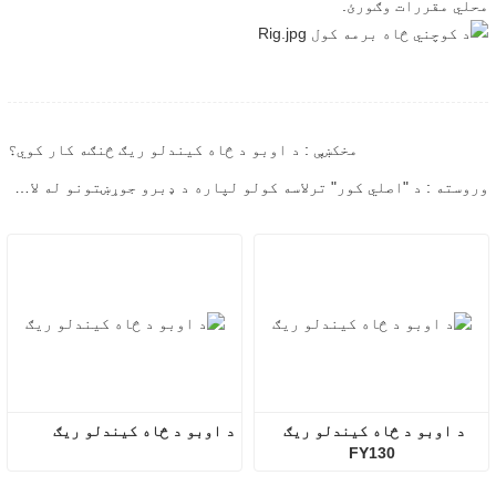
محلي مقررات وګورئ.
مخکښې : د اوبو د څاه کیندلو ریګ څنګه کار کوي؟
وروسته : د "اصلي کور" ترلاسه کولو لپاره د ډبرو جوړښتونو له لارې برمه کول: د کور برمه کولو بټونو بشپړ تحلیل
د اوبو د څاه کیندلو ریګ 
د اوبو د څاه کیندلو ریګ
FY130