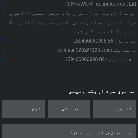
S撼动WO功Technology co., Ltd.
خونه ۸۰۶، ودانۍ ۴، هوان ماو مرکز، نمبر ۱۷۶ شوني
سړک، شونهوا سړک سړک، جینان سیمه، چین (شانډونګ) د
پیلوټ آزاد سوداګرۍ زون
موبایل:
+86 159466060996
د بکس بکس:
colinsun0902@163.com
د شرکت نوم:
+86 159466060996
له موږ سره اړیکه ونیسئ