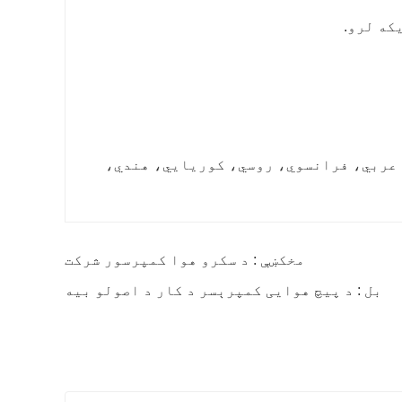
که لرو.
عربي، فرانسوي، روسي، کوریايي، هندي،
مخکښې : د سکرو هوا کمپرسور شرکت
بل : د پیچ هوایی کمپرېسر د کار د اصولو بیه