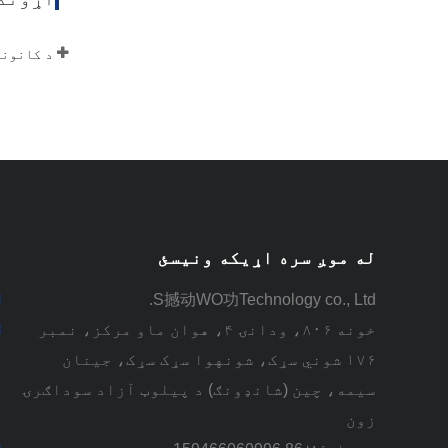
له موږ سره اړیکه ونیسئ
S撼动WO功Technology co., Ltd.
خونه ۸۰۶، ودانۍ ۴، هوان ماو مرکز، نمبر
۱۷۶ شوني سړک، شونهوا سړک سړک، جینان
سیمه، چین (شانډونګ) د پیلوټ آزاد سوداګرۍ
زون