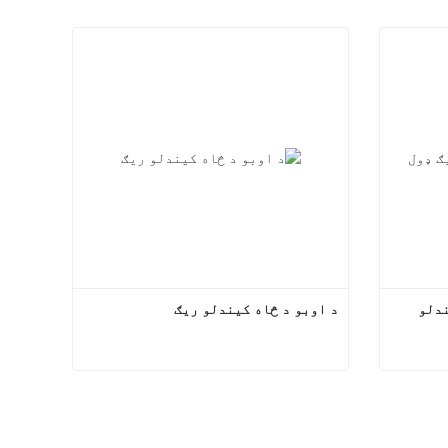
د کرولر ډوله د اوبو د څاه کیندلو 
د اوبو د څاه کیندلو ریګ
د کرولر ډوله د اوبو د څاه کیندلو ریګ
د اوبو د څاه کیندلو ریګ
اوس اړیکه