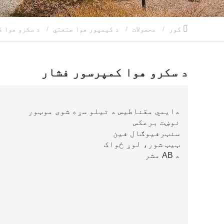
کور
محصولات
د کیمپور هوا صنعتي
د سکرو هوا کمپرسور فشار
د سکرو هوا کمپرسور فشار
دایمي مقناطیس د تیلو سړه شوی موټور
نوښت برعکس
سنټرفیوګال فین
ټیټ شور، لوړ ځواک
د AB مشر