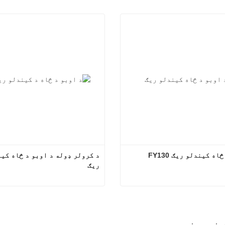
اه کیندلو ریګ FY130
ریګ
د اوبو د څاه کیندلو ریګ FY130
وس اړیکه
اوس اړیکه
 خبرونه