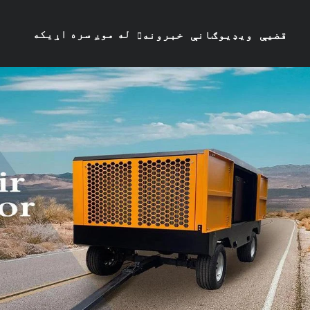
له موږ سره اړیکه
قضیې
ویډیوګانې
خبرونه
ونیسئ