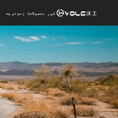
زمونږ په
کور
محصولات
هکله