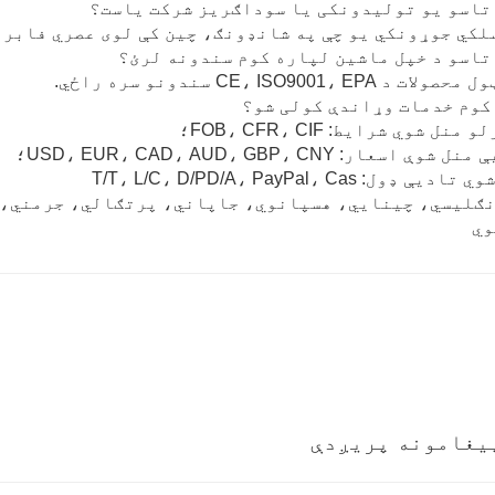
لکي جوړونکي یو چې په شانډونګ، چین کې لوی عصري فابری
د CE، ISO9001، EPA سندونو سره راځي.
نل شوي شرایط: FOB، CFR، CIF؛
ې اسعار: USD، EUR، CAD، AUD، GBP، CNY؛
 ډول: T/T، L/C، D/PD/A، PayPal، Cas
نګلیسي، چینایي، هسپانوي، جاپاني، پرتګالي، جرمني، 
وي
یغامونه پریږدې