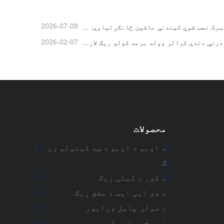
2026-07-09
د ټرک نصب شوي کیندنې ماشین ځانګړتیاوې: د ۲۰۲۶ کال لپاره بشپړ لارښود
2026-02-07
د درنې دندې کرالر ډوله برمه کولو ریګ لارښود
محصولات
د اوبو د اوبو د ښه کېنولو ری
ګ
د کور د کیلی ریګ
د ډی ایی ایټ د مشق ریګ
د سولر پایل ډرایور
د پیچ هوایی کمپریسر