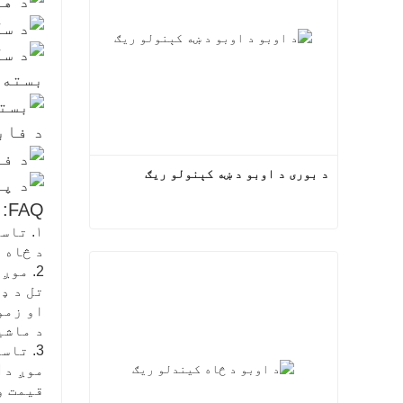
بسته 
د فاب
د بوری د اوبو د ښه کېنولو ریګ
FAQ:
۱. تاسو له موږ څخه څه اخیستلی شئ؟
د بوری د اوبو د ښه کېنولو ریګ
د څاه 
2. موږ څنګه کیفیت تضمین کولی شو؟
اوس اړیکه
تل د ډ
او زمو
د ماشی
3. تاسو زما لپاره OEM کولی شئ؟
قیمت و