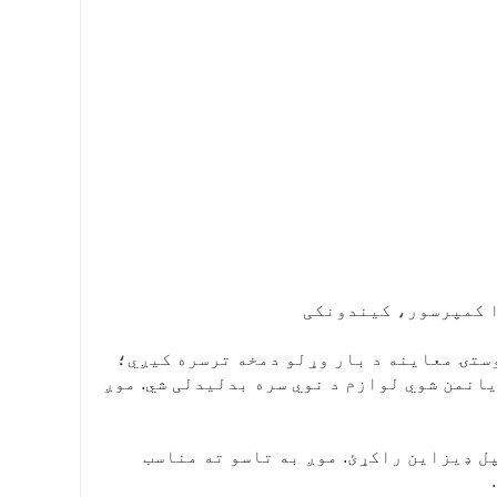
ا کمپرسور، کیندونکی
وستۍ معاینه د بار وړلو دمخه ترسره کیږي؛
یانمن شوي لوازم د نوي سره بدلیدلی شي. موږ
و خپل ډیزاین راکړئ. موږ به تاسو ته مناسب