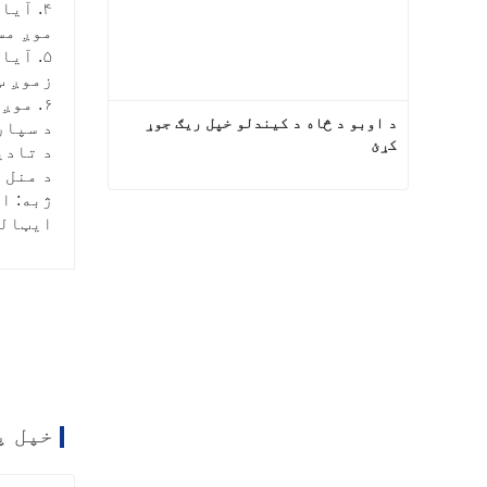
۴. آیا تاسو یو تولیدونکی یا سوداګریز شرکت یاست؟
موږ مس
۵. آیا تاسو د خپل ماشین لپاره کوم سندونه لرئ؟
زموږ ټول محصولات 
۶. موږ کوم خدمات وړاندې کولی شو؟
د اوبو د څاه د کیندلو خپل ریګ جوړ 
د سپارلو م
کړئ
د تادیې منل شو
د منل شوي تادیې
ژبه: ا
د اوبو د څاه د کیندلو خپل ریګ جوړ کړئ
ایټال
اوس اړیکه
خپل پ