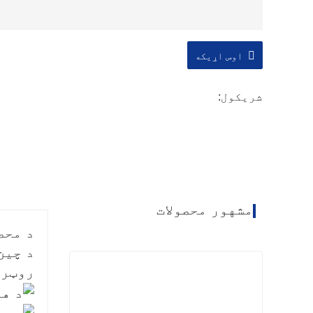
اوس اړیکه
شریکول:
مشهور محصولات
د محص
روټری