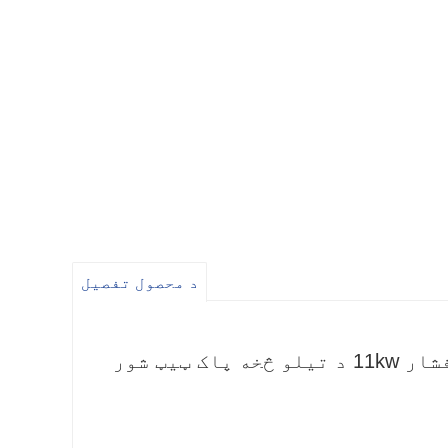
د محصول تفصیل
د چین هوایی سکرو پمپ 7.5kw 15kw 22kw خاموش لوړ فشار 11kw د تیلو څخه پاک ټیټ شور