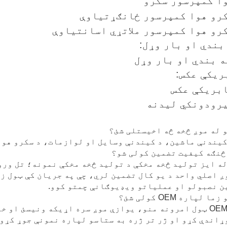
بندي او بار وړل:
ریکې عکس:
کیندنې ماشین، د کیندنې وسایل او لوازمات، د سکرو هو
له ایز تولید څخه مخکې د تولید څخه مخکې نمونه؛ تل ور
ږ اصلي واحد د یو کال تضمین لري، چې په جریان کې ټول ز
ن نصبولو او عملیاتو ویډیوګانې چمتو کوو.
موږ د OEM ټول امرونه منو، یوازې موږ سره اړیکه ونیسئ ا
ړاندې کړو او ژر تر ژره به ستاسو لپاره نمونې جوړ کړو.