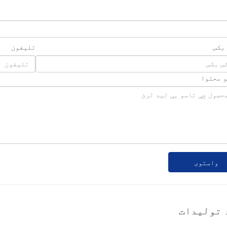
 بکس
تلیفون
و محتوا
واستوی
 توليدات