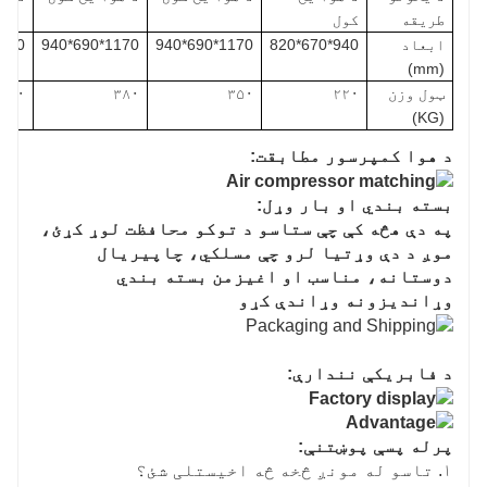
طریقه
کول
ابعاد
940*670*820
1170*690*940
1170*690*940
0*770*1150
(mm)
ټول وزن
۲۲۰
۳۵۰
۳۸۰
۵۸۰
(KG)
د هوا کمپرسور مطابقت:
بسته بندي او بار وړل:
په دې هڅه کې چې ستاسو د توکو محافظت لوړ کړئ،
موږ د دې وړتیا لرو چې مسلکي، چاپیریال
دوستانه، مناسب او اغیزمن بسته بندي
وړاندیزونه وړاندې کړو
د فابریکې نندارې:
پرله پسې پوښتنې:
۱. تاسو له مونږ څخه څه اخیستلی شئ؟