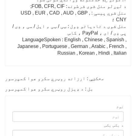
د لیږلو منل شوی شرطونه: FOB, CFR, CIF;
منل شوې پیسې : USD , EUR , CAD , AUD , GBP ,
CNY ؛
منل شوی د تادیاتو ډول : ټی / ټی ، ایل / سی ، ډی /
پی ډی / ای ، PayPal ، کاس
LanguageSpoken : English , Chinese , Spanish ,
Japanese , Portuguese , German , Arabic , French ,
Russian , Korean , Hindi , Italian
مخکښې : ارزانه روټري سکرو هوا کمپرسور
بل : د ډیزل روټري سکرو هوا کمپرسور
نوم
د بکس بکس