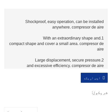
Shockproof, easy operation, can be installed
anywhere. compresor de aire
1.With an extraordinary shape and
compact shape and cover a small area. compresor de
aire
2.Large displacement, secure pressure
and excessive efficiency. compresor de aire
3.Low exhaust temperature (only 7 °C~15°C higher
اوس اړیکه
than the ambient temperature). compresor de aire
شریکول:
4.Safe,liable,smooth operation,little noise
and lengthy maintenance cycle and the usage of life.
compresor de aire