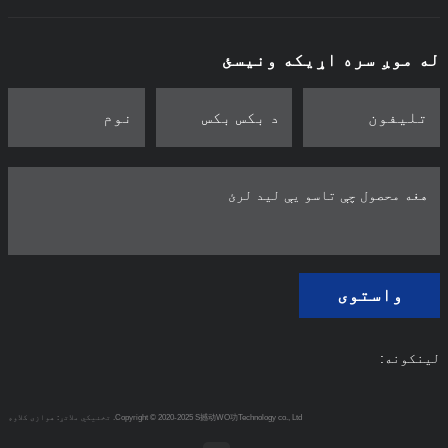
له موږ سره اړیکه ونیسئ
واستوی
لینکونه:
Copyright © 2020-2025 S撼动WO功Technology co., Ltd.
تخنیکي ملاتړ: هوازی کلاوډ