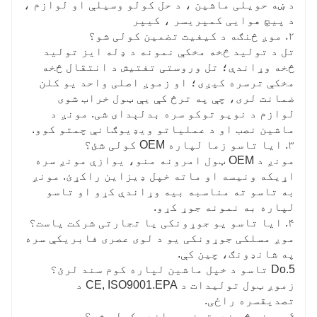
د ښه حویلی ماشین ، د حل کولو وسیلې او لوازم ،
د پیچ هوایی کمپریسر ، کیپر
۲. موږ څنګه د کیفیت تضمین کولی شو؟
تل د تولید څخه مخکې نمونه د ډله ایز تولید
څخه وړاندې؛ تل وروستی تفتیش د انتقال څخه
مخکې ترسره کیږی؛ او زموږ اصلی واحد یو کلن
ضمانت لری، چې په ترڅ کې یې ټول خراب شوی
لوازم د نویو توکو سره بدلېدای شی. مونږ د
ماشین نصب او د عملیاتو ویډیوګانې چمتو کوو.
۳. ایا تاسو زما لپاره OEM کولی شئ؟
مونږ د OEM ټول امرونه منو، یوازې مونږ سره
اړیکه ونیسه او ماته خپل ډیزاین راکړئ. مونږ
به تاسو ته مناسبه بیه وړاندې کړو او تاسو
لپاره به نمونه جوړ کړو.
۴. ایا تاسو یو جوړونکی یا تجارتی شرکت یاست؟
موږ مسلکی جوړونکی یو د لوی عصری فابریکې سره
په شانډونګ، چین کې.
5.Do تاسو د خپل ماشین لپاره کوم سند لرئ؟
زموږ ټول تولیدات د CE, ISO9001.EPA د
تصدیقسره راځی.
۶. مونږ څه خدمتونه وړاندې کولی شو؟