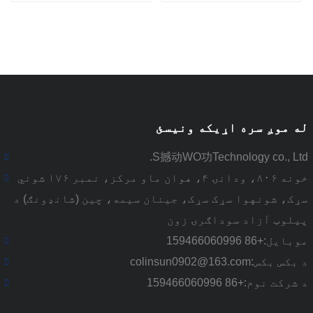
له موږ سره اړیکه ونیسئ
S撼动WO功Technology co., Ltd.
خونه ۸۰۶، ودانۍ ۴، هوان ماو مرکز، نمبر ۱۷۶ شوني
سړک، شونهوا سړک سړک، جینان سیمه، چین (شانډونګ) د
پیلوټ آزاد سوداګرۍ زون
موبایل:
+86 159466060996
د بکس بکس:
colinsun0902@163.com
د شرکت نوم:
+86 159466060996