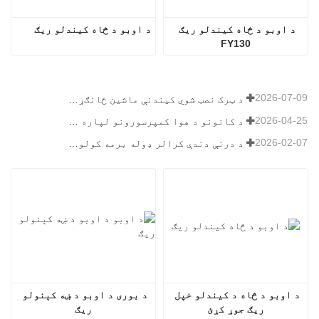
د اوبو د څاه کیندلو ریګ 
د اوبو د څاه کیندلو ریګ
FY130
2026-07-09
د ټرک نصب شوي کیندنې ماشین ځانګړتیاوې: د ۲۰۲۶ کال لپاره بشپړ لارښود
2026-04-25
د کانونو د هوا کمپرسورونو لپاره وروستۍ لارښود
2026-02-07
د درنې دندې کرالر ډوله برمه کولو ریګ لارښود
د اوبو د څاه د کیندلو خپل 
د بوری د اوبو د ښه کېنولو 
ریګ جوړ کړئ
ریګ