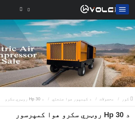
کور
محصولات
د کیمپور هوا صنعتي
د 30 Hp روټري سکرو
د 30 Hp روټري سکرو هوا کمپرسور
هوا کمپرسور