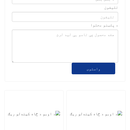
تلیفون
د پلټنو محتوا
واستوی