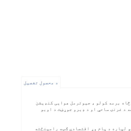
د محصول تفصیل
 د څاه برمه کولو ، جیوترمل هوایی کنډیشن
 د غرنۍ ساحې او د ډبرو جوړښت د اوبو
و لپاره د پام وړ اقتصادي ګټه رامینځته