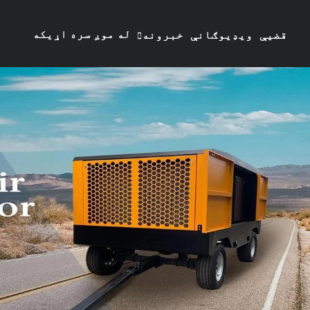
له موږ سره اړیکه
قضیې
ویډیوګانې
خبرونه
ونیسئ