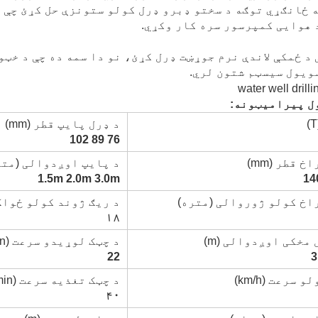
ه ځانګړي توګه د سختو ډبرو ډرل کولو ستونزې حل کړئ چې 
 هوایی کمپرسور سره کار وکړي.
 د ځمکې لاندې نرم جوړښت ډرل کړئ، نو دا سمه ده چې د خټ
ویول سیسټم شتون لري.
ل پیرامیټونه:
د ډرل پایپ قطر (mm)
76 89 102
خ قطر (mm)
د پایپ اوږدوالی (متر
1.5m 2.0m 3.0m
14
اخ کولو ژوروالی (متره)
د ریګ ژوند کولو ځواک (
۱۸
 مخکی اوږدوالی (m)
د چټک لوړیدو سرعت (m/min)
22
3
 سرعت (km/h)
د چټک تغذیه سرعت (m/min)
۴۰