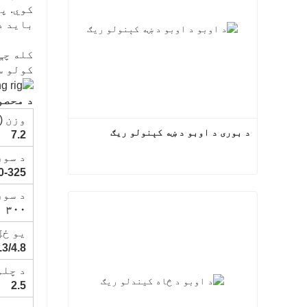
کوي. پ
باید د
کله چې
کولو س
د محصو
وزن (T)
د بوری د اوبو د ښه کېنولو ریګ
7.2
د سورا
0-325
د بوری د اوبو د ښه کېنولو ریګ
د سور
۳۰۰
اوس اړیکه
یو ځل
.3/4.8
د چلولو
2.5