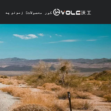
زمونږ په
کور
محصولات
هکله