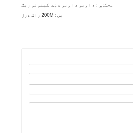
مخکښې : د اوبو د اوبو د ښه کېنولو ریګ
بل : 200M راک ډرل