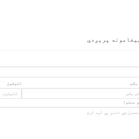
یغامونه پریږدې
 بکس
تلیفون
و محتوا