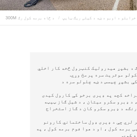
خرابلو د اوبو د ښه د کیلی ریګ ټایپ
د څاه برمه کول رګ 300M
و ریګ د بشپړ هیدرولیک کنټرول څخه کار اخلي
کولو موثریت سره پرمخ وړي.
کې بشپړ چیسس د ښه چلولو سره د
پراخه کچه په ډیری برخو کې کارول کیدی
د ډبرو سکرو میتان ، د شیل ګاز ټیټه
رنګه د ډبرو سکرو کان د ګاز استخراج
ر لري چې د ډیری ډول ساختماني کارونو
 برمه کول ، او د هوا فوم برمه کول ، په
 کوي.