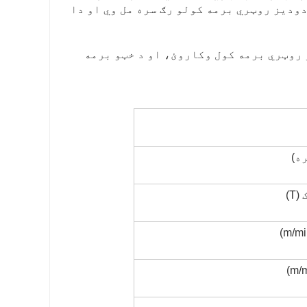
دودیز روټري برمه کولو رګ سره مل وي او دا
و روټري برمه کول وکاروئ، او د خټو برمه
ه)
T)