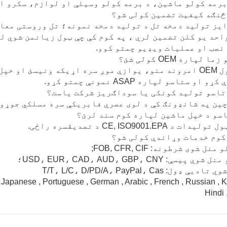
برمه کولو ماشین، د برمه کولو وسیلې او لوازم، سکرو ا
ایز تولید دمخه تل د تولید دمخه نمونه؛ تل وروستی معا
احد یو کلن تضمین لري ، په کوم کې چې ټول زیانمن شوي لو
نصب او عملیات ویډیو چمتو کوو.
موږ ټول OEM امرونه منو، یوازې موږ سره اړیکه ونیسئ ا
 او ستاسو لپاره ASAP نمونې چمتو کړو.
چین په شانډونګ کې د لوی عصري فابریکې سره مسلکي جوړون
 د CE, ISO9001.EPA د تصدیقسره راځی.
ل شوی شرطونه: FOB, CFR, CIF;
پیسې: USD، EUR، CAD، AUD، GBP، CNY؛
 ډول: T/T، L/C، D/PD/A، PayPal، Cas
Japanese , Portuguese , German , Arabic , French , Russian , K
Hindi ,