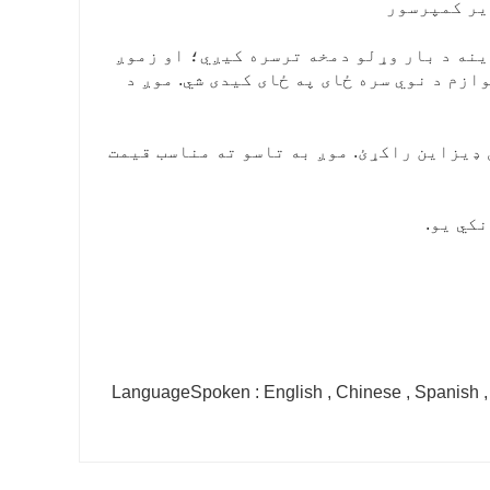
یر کمپرسور
ینه د بار وړلو دمخه ترسره کیږي؛ او زموږ
ازم د نوي سره ځای په ځای کیدی شي. موږ د
و خپل ډیزاین راکړئ. موږ به تاسو ته مناسب قیمت
کي یو.
LanguageSpoken : English , Chinese , Spanish , 