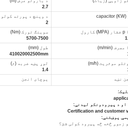
و زاویې (زیات)
د بارولو عرض (m)
2.7
c)
د وینچ د پورته کولو ځو
2
ارول
سوینګ تورک (Nm)
5700-7500
1
رف (m/min)
طول (mm)
410020002500mm
لو موثریت (m/h)
لوړ پښه ضربه (م)
1.4
ن نښه
یوچای انجن
یک:
او د پیرودونکو لیدنې:
سې پوښتنې: