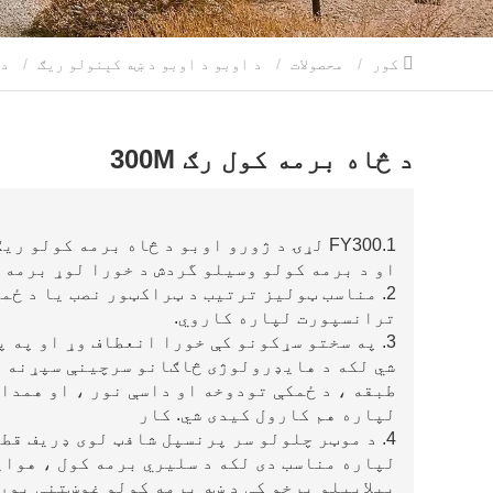
کور
محصولات
د اوبو د اوبو د ښه کېنولو ریګ
د 
د څاه برمه کول رګ 300M
1.FY300 لړۍ د ژورو اوبو د څاه برمه کول
او د برمه کولو وسیلو گردش د خورا لوړ برمه 
2. مناسب ټولیز ترتیب د ټراکټور نصب یا د ځم
ترانسپورت لپاره کاروي.
3. په سختو سړکونو کې خورا انعطاف وړ او په 
شي لکه د هایډرولوژی څاګانو سرچینې سپړنه ، 
طبقه ، د ځمکې تودوخه او داسې نور ، او همدا
لپاره هم کارول کیدی شي. کار
4. د موټر چلولو سر پرنسپل شافټ لوی ډریف قط
لپاره مناسب دی لکه د سلیري برمه کول ، هوایی
بیلابیلو برخو کې د ښه برمه کولو غوښتنې پوره