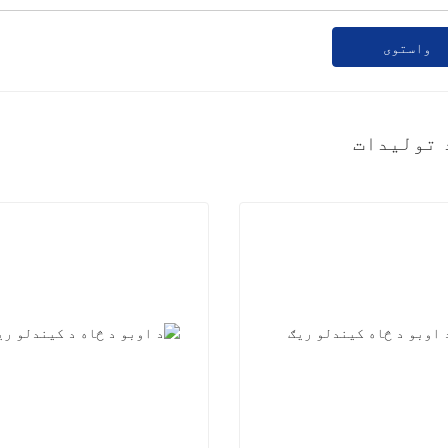
واستوی
 توليدات