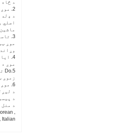
د څاه 
2. موږ څنګه کیفیت تضمین کولی شو؟
د ډله 
اصلي و
ماشین 
3. تاسو زما لپاره OEM کولی شئ؟
وړاندې کړو
4. ایا تاسو تولید کونکی یا سوداګریز شرکت یاست؟
موږ د 
5.Do تاسو د خپل ماشین لپاره کوم سند لرئ؟
زموږ ټول تولیدات
6. موږ کوم خدمات وړاندې کولی شو؟
د لیږلو من
د پیسو منل شوي 
د منل شوي تادیې
orean ,
 Italian