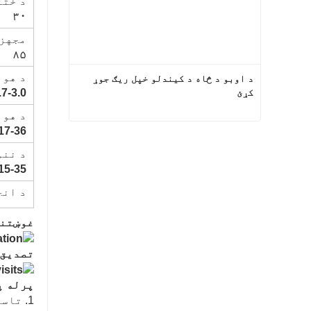
د ختل
۳۰
مجهز apacitor (KW
۸۵
د هوا p فشار (MPA) ک
د اوبو د څاه د کیندلو خپل ریګ جوړ 
کړئ
.7-3.0
د هوا مص
17-36
د اوبو د څاه د کیندلو خپل ریګ جوړ کړئ
د ننوت
اوس اړیکه
15-35
د انج
غوښتنل
تصدیق 
پرله پ
1. تاسو زموږ څخه څه پیرود کولی شئ؟