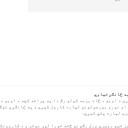
د ځانګړتیاوې
FY لړۍ د اوبو د څاه برمه کولو رګ دا په پراخه کچه د اوبو
او نورو بورهولونو لپاره کارول کیږي ، په ځانګړي توګه
ۍ لپاره پلي کیږي.
ز خټو روټري ډرل رګونو څخه خورا لوړ موثر ، د کاروونک