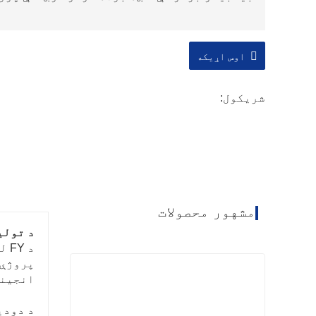
اوس اړیکه
شریکول:
مشهور محصولات
د تولی
د 
پروژې 
انجینر
د دودی